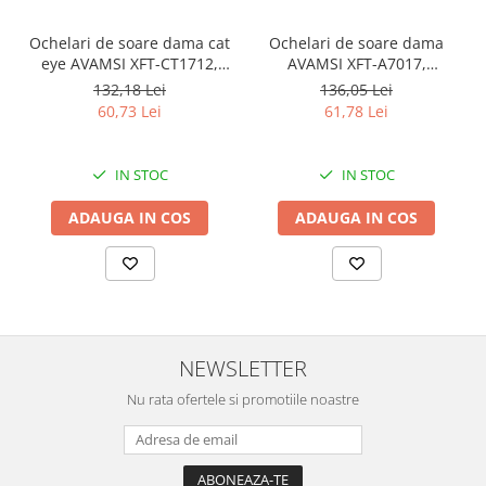
Ochelari de soare dama cat
Ochelari de soare dama
eye AVAMSI XFT-CT1712,
AVAMSI XFT-A7017,
Polarizati, Negru
Polarizati, Negru
132,18 Lei
136,05 Lei
60,73 Lei
61,78 Lei
IN STOC
IN STOC
ADAUGA IN COS
ADAUGA IN COS
NEWSLETTER
Nu rata ofertele si promotiile noastre