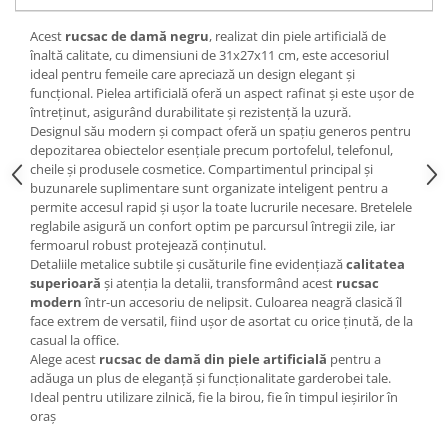
Acest
rucsac de damă negru
, realizat din piele artificială de
înaltă calitate, cu dimensiuni de 31x27x11 cm, este accesoriul
ideal pentru femeile care apreciază un design elegant și
funcțional. Pielea artificială oferă un aspect rafinat și este ușor de
întreținut, asigurând durabilitate și rezistență la uzură.
Designul său modern și compact oferă un spațiu generos pentru
depozitarea obiectelor esențiale precum portofelul, telefonul,
cheile și produsele cosmetice. Compartimentul principal și
buzunarele suplimentare sunt organizate inteligent pentru a
permite accesul rapid și ușor la toate lucrurile necesare. Bretelele
reglabile asigură un confort optim pe parcursul întregii zile, iar
fermoarul robust protejează conținutul.
Detaliile metalice subtile și cusăturile fine evidențiază
calitatea
superioară
și atenția la detalii, transformând acest
rucsac
modern
într-un accesoriu de nelipsit. Culoarea neagră clasică îl
face extrem de versatil, fiind ușor de asortat cu orice ținută, de la
casual la office.
Alege acest
rucsac de damă din piele artificială
pentru a
adăuga un plus de eleganță și funcționalitate garderobei tale.
Ideal pentru utilizare zilnică, fie la birou, fie în timpul ieșirilor în
oraș