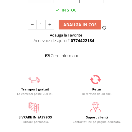
IN STOC
ADAUGA IN COS
Adauga la Favorite
Ai nevoie de ajutor?
0774422184
Cere informatii
Transport gratuit
Retur
La comenzi peste 260 lei.
In termen de 30 zile.
LIVRARE IN EASYBOX
Suport clienti
Ridicare personala.
Contactati-ne pe pagina dedicata.