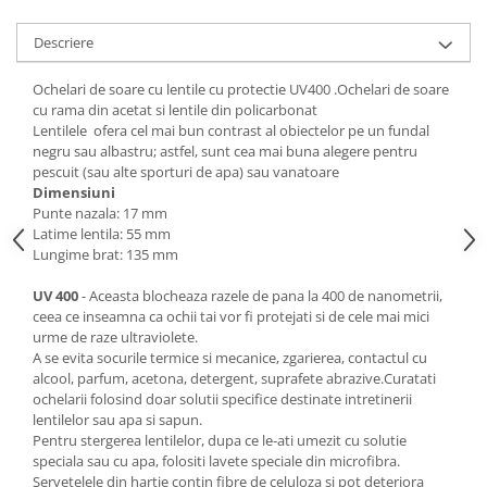
Descriere
Ochelari de soare cu lentile cu protectie UV400 .Ochelari de soare
cu rama din acetat si lentile din policarbonat
Lentilele ofera cel mai bun contrast al obiectelor pe un fundal
negru sau albastru; astfel, sunt cea mai buna alegere pentru
pescuit (sau alte sporturi de apa) sau vanatoare
Dimensiuni
Punte nazala: 17 mm
Latime lentila: 55 mm
Lungime brat: 135 mm
UV 400
- Aceasta blocheaza razele de pana la 400 de nanometrii,
ceea ce inseamna ca ochii tai vor fi protejati si de cele mai mici
urme de raze ultraviolete.
A se evita socurile termice si mecanice, zgarierea, contactul cu
alcool, parfum, acetona, detergent, suprafete abrazive.Curatati
ochelarii folosind doar solutii specifice destinate intretinerii
lentilelor sau apa si sapun.
Pentru stergerea lentilelor, dupa ce le-ati umezit cu solutie
speciala sau cu apa, folositi lavete speciale din microfibra.
Servetelele din hartie contin fibre de celuloza si pot deteriora