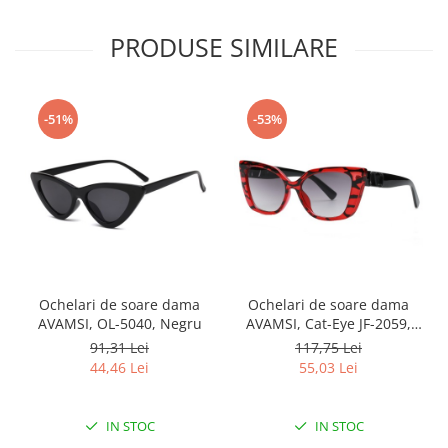
PRODUSE SIMILARE
-51%
-53%
Ochelari de soare dama
Ochelari de soare dama
AVAMSI, OL-5040, Negru
AVAMSI, Cat-Eye JF-2059,
Rosu
91,31 Lei
117,75 Lei
44,46 Lei
55,03 Lei
IN STOC
IN STOC