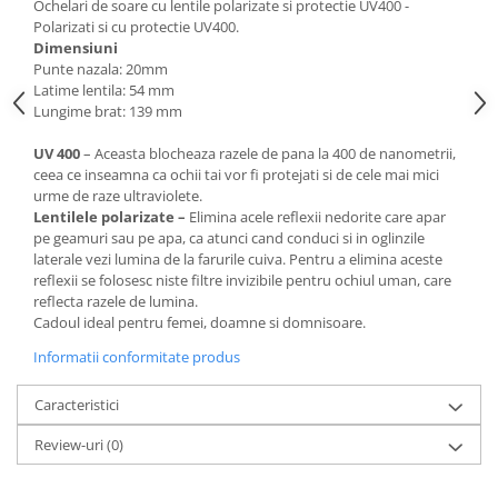
Ochelari de soare cu lentile polarizate si protectie UV400 -
Polarizati si cu protectie UV400.
Dimensiuni
Punte nazala: 20mm
Latime lentila: 54 mm
Lungime brat: 139 mm
UV 400
– Aceasta blocheaza razele de pana la 400 de nanometrii,
ceea ce inseamna ca ochii tai vor fi protejati si de cele mai mici
urme de raze ultraviolete.
Lentilele polarizate –
Elimina acele reflexii nedorite care apar
pe geamuri sau pe apa, ca atunci cand conduci si in oglinzile
laterale vezi lumina de la farurile cuiva. Pentru a elimina aceste
reflexii se folosesc niste filtre invizibile pentru ochiul uman, care
reflecta razele de lumina.
Cadoul ideal pentru femei, doamne si domnisoare.
Informatii conformitate produs
Caracteristici
Review-uri
(0)