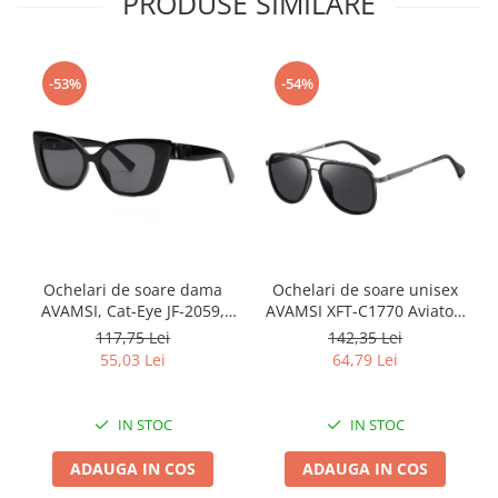
PRODUSE SIMILARE
-53%
-54%
Ochelari de soare dama
Ochelari de soare unisex
AVAMSI, Cat-Eye JF-2059,
AVAMSI XFT-C1770 Aviator,
Negru
Polarizati, Negru
117,75 Lei
142,35 Lei
55,03 Lei
64,79 Lei
IN STOC
IN STOC
ADAUGA IN COS
ADAUGA IN COS