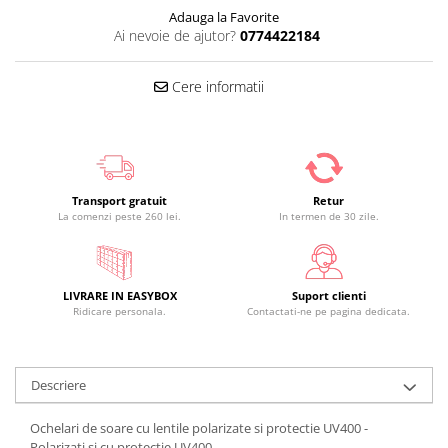
Adauga la Favorite
Ai nevoie de ajutor?
0774422184
Cere informatii
Transport gratuit
Retur
La comenzi peste 260 lei.
In termen de 30 zile.
LIVRARE IN EASYBOX
Suport clienti
Ridicare personala.
Contactati-ne pe pagina dedicata.
Descriere
Ochelari de soare cu lentile polarizate si protectie UV400 -
Polarizati si cu protectie UV400.