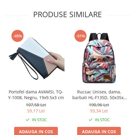
PRODUSE SIMILARE
-45%
-51%
Portofel dama AVAMSI, TQ-
Rucsac Unisex, dama,
Y-1008, Negru, 19x9.5x3 cm
barbati HL-F135D, 50x35x8
cm, Multicolor
107,58 Lei
190,96 Lei
59,17 Lei
93,34 Lei
IN STOC
IN STOC
ADAUGA IN COS
ADAUGA IN COS