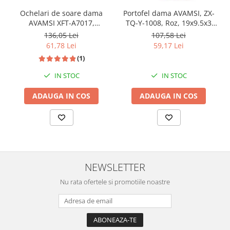
Ochelari de soare dama
Portofel dama AVAMSI, ZX-
AVAMSI XFT-A7017,
TQ-Y-1008, Roz, 19x9.5x3
Polarizati, Roz
cm
136,05 Lei
107,58 Lei
61,78 Lei
59,17 Lei
(1)
IN STOC
IN STOC
ADAUGA IN COS
ADAUGA IN COS
NEWSLETTER
Nu rata ofertele si promotiile noastre