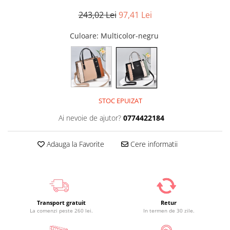
243,02 Lei
97,41 Lei
Culoare
: Multicolor-negru
STOC EPUIZAT
Ai nevoie de ajutor?
0774422184
Adauga la Favorite
Cere informatii
Transport gratuit
Retur
La comenzi peste 260 lei.
In termen de 30 zile.