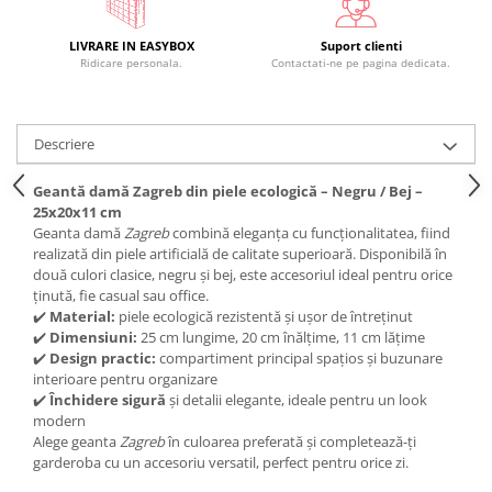
LIVRARE IN EASYBOX
Suport clienti
Ridicare personala.
Contactati-ne pe pagina dedicata.
Descriere
Geantă damă Zagreb din piele ecologică – Negru / Bej –
25x20x11 cm
Geanta damă
Zagreb
combină eleganța cu funcționalitatea, fiind
realizată din piele artificială de calitate superioară. Disponibilă în
două culori clasice, negru și bej, este accesoriul ideal pentru orice
ținută, fie casual sau office.
✔️
Material:
piele ecologică rezistentă și ușor de întreținut
✔️
Dimensiuni:
25 cm lungime, 20 cm înălțime, 11 cm lățime
✔️
Design practic:
compartiment principal spațios și buzunare
interioare pentru organizare
✔️
Închidere sigură
și detalii elegante, ideale pentru un look
modern
Alege geanta
Zagreb
în culoarea preferată și completează-ți
garderoba cu un accesoriu versatil, perfect pentru orice zi.