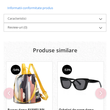
Informatii conformitate produs
Caracteristici
Review-uri
(0)
Produse similare
-54%
-53%
Rucsac dama AVAMSI NN-
Ochelari de soare dama