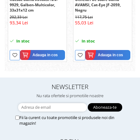
9929, Galben-Multicolor,
AVAMSI, Cat-Eye JF-2059,
33x31x12 cm
Negru
202,33 Lei
117,75 Lei
93,34 Lei
55,03 Lei
In stoc
In stoc
Adauga in cos
Adauga in cos
NEWSLETTER
Nu rata ofertele si promotiile noastre
Fii la curent cu toate promotiile si produsele noi din
magazin!