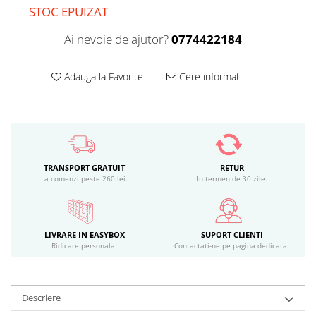
STOC EPUIZAT
Ai nevoie de ajutor?
0774422184
Adauga la Favorite
Cere informatii
TRANSPORT GRATUIT
RETUR
La comenzi peste 260 lei.
In termen de 30 zile.
LIVRARE IN EASYBOX
SUPORT CLIENTI
Ridicare personala.
Contactati-ne pe pagina dedicata.
Descriere