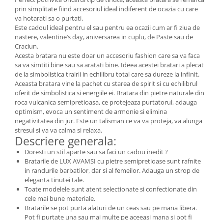
prin simplitate fiind accesoriul ideal indiferent de ocazia cu care
va hotarati sa o purtati.
Este cadoul ideal pentru el sau pentru ea ocazii cum ar fi ziua de
nastere, valentine’s day, aniversarea in cuplu, de Paste sau de
Craciun.
Acesta bratara nu este doar un accesoriu fashion care sa va faca
sa va simtiti bine sau sa aratati bine. Ideea acestei bratari a plecat
de la simbolistica trairii in echilibru total care sa dureze la infinit.
Aceasta bratara vine la pachet cu starea de spirit si cu echilibrul
oferit de simbolistica si energiile ei. Bratara din pietre naturale din
roca vulcanica semipretioasa, ce protejeaza purtatorul, adauga
optimism, evoca un sentiment de armonie si elimina
negativitatea din jur. Este un talisman ce va va proteja, va alunga
stresul si va va calma si relaxa.
Descriere generala:
Doresti un stil aparte sau sa faci un cadou inedit ?
Bratarile de LUX AVAMSI cu pietre semipretioase sunt rafnite
in randurile barbatilor, dar si al femeilor. Adauga un strop de
eleganta tinutei tale.
Toate modelele sunt atent selectionate si confectionate din
cele mai bune materiale.
Bratarile se pot purta alaturi de un ceas sau pe mana libera.
Pot fi purtate una sau mai multe pe aceeasi mana si pot fi