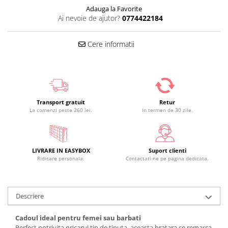
Adauga la Favorite
Ai nevoie de ajutor?
0774422184
Cere informatii
Transport gratuit
Retur
La comenzi peste 260 lei.
In termen de 30 zile.
LIVRARE IN EASYBOX
Suport clienti
Ridicare personala.
Contactati-ne pe pagina dedicata.
Descriere
Cadoul ideal pentru femei sau barbati
Perfect potrivita oricarui tip de tinuta, aceasta bratara se remarca