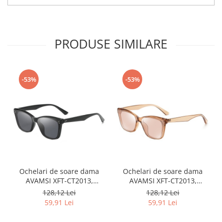
PRODUSE SIMILARE
-53%
-53%
Ochelari de soare dama
Ochelari de soare dama
AVAMSI XFT-CT2013,
AVAMSI XFT-CT2013,
Polarizati, Negru
Polarizati, Roz
128,12 Lei
128,12 Lei
59,91 Lei
59,91 Lei