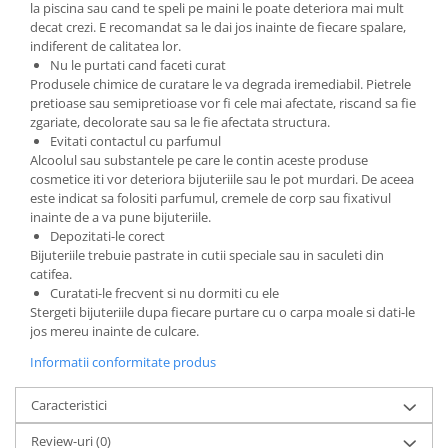
la piscina sau cand te speli pe maini le poate deteriora mai mult
decat crezi. E recomandat sa le dai jos inainte de fiecare spalare,
indiferent de calitatea lor.
Nu le purtati cand faceti curat
Produsele chimice de curatare le va degrada iremediabil. Pietrele
pretioase sau semipretioase vor fi cele mai afectate, riscand sa fie
zgariate, decolorate sau sa le fie afectata structura.
Evitati contactul cu parfumul
Alcoolul sau substantele pe care le contin aceste produse
cosmetice iti vor deteriora bijuteriile sau le pot murdari. De aceea
este indicat sa folositi parfumul, cremele de corp sau fixativul
inainte de a va pune bijuteriile.
Depozitati-le corect
Bijuteriile trebuie pastrate in cutii speciale sau in saculeti din
catifea.
Curatati-le frecvent si nu dormiti cu ele
Stergeti bijuteriile dupa fiecare purtare cu o carpa moale si dati-le
jos mereu inainte de culcare.
Informatii conformitate produs
Caracteristici
Review-uri
(0)