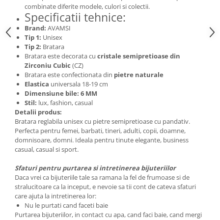
combinate diferite modele, culori si colectii.
Specificatii tehnice:
Brand:
AVAMSI
Tip 1:
Unisex
Tip 2:
Bratara
Bratara este decorata cu
cristale semipretioase din
Zirconiu Cubic
(CZ)
Bratara este confectionata din
pietre naturale
Elastica
universala 18-19 cm
Dimensiune bile: 6 MM
Stil:
lux, fashion, casual
Detalii produs:
Bratara reglabila unisex cu pietre semipretioase cu pandativ.
Perfecta pentru femei, barbati, tineri, adulti, copii, doamne,
domnisoare, domni. Ideala pentru tinute elegante, business
casual, casual si sport.
Sfaturi pentru purtarea si intretinerea bijuteriilor
Daca vrei ca bijuteriile tale sa ramana la fel de frumoase si de
stralucitoare ca la inceput, e nevoie sa tii cont de cateva sfaturi
care ajuta la intretinerea lor:
Nu le purtati cand faceti baie
Purtarea bijuteriilor, in contact cu apa, cand faci baie, cand mergi