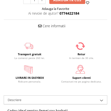
Adauga la Favorite
Ai nevoie de ajutor?
0774422184
Cere informatii
Transport gratuit
Retur
La comenzi peste 260 lei.
In termen de 30 zile.
LIVRARE IN EASYBOX
Suport clienti
Ridicare personala.
Contactati-ne pe pagina dedicata.
Descriere
Cadou ideal pentru femei sau barbati