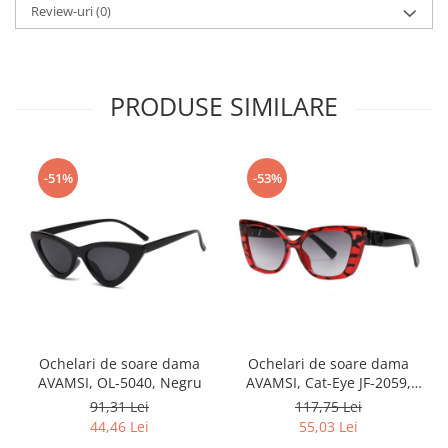
Review-uri
(0)
PRODUSE SIMILARE
-51%
-53%
Ochelari de soare dama
Ochelari de soare dama
AVAMSI, OL-5040, Negru
AVAMSI, Cat-Eye JF-2059,
Rosu
91,31 Lei
117,75 Lei
44,46 Lei
55,03 Lei