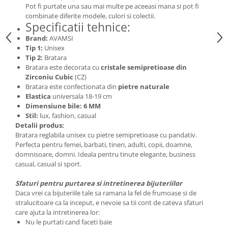
Pot fi purtate una sau mai multe pe aceeasi mana si pot fi
combinate diferite modele, culori si colectii.
Specificatii tehnice:
Brand:
AVAMSI
Tip 1:
Unisex
Tip 2:
Bratara
Bratara este decorata cu
cristale semipretioase din
Zirconiu Cubic
(CZ)
Bratara este confectionata din
pietre naturale
Elastica
universala 18-19 cm
Dimensiune bile: 6 MM
Stil:
lux, fashion, casual
Detalii produs:
Bratara reglabila unisex cu pietre semipretioase cu pandativ.
Perfecta pentru femei, barbati, tineri, adulti, copii, doamne,
domnisoare, domni. Ideala pentru tinute elegante, business
casual, casual si sport.
Sfaturi pentru purtarea si intretinerea bijuteriilor
Daca vrei ca bijuteriile tale sa ramana la fel de frumoase si de
stralucitoare ca la inceput, e nevoie sa tii cont de cateva sfaturi
care ajuta la intretinerea lor:
Nu le purtati cand faceti baie