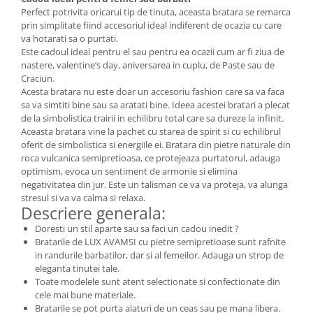
Perfect potrivita oricarui tip de tinuta, aceasta bratara se remarca
prin simplitate fiind accesoriul ideal indiferent de ocazia cu care
va hotarati sa o purtati.
Este cadoul ideal pentru el sau pentru ea ocazii cum ar fi ziua de
nastere, valentine’s day, aniversarea in cuplu, de Paste sau de
Craciun.
Acesta bratara nu este doar un accesoriu fashion care sa va faca
sa va simtiti bine sau sa aratati bine. Ideea acestei bratari a plecat
de la simbolistica trairii in echilibru total care sa dureze la infinit.
Aceasta bratara vine la pachet cu starea de spirit si cu echilibrul
oferit de simbolistica si energiile ei. Bratara din pietre naturale din
roca vulcanica semipretioasa, ce protejeaza purtatorul, adauga
optimism, evoca un sentiment de armonie si elimina
negativitatea din jur. Este un talisman ce va va proteja, va alunga
stresul si va va calma si relaxa.
Descriere generala:
Doresti un stil aparte sau sa faci un cadou inedit ?
Bratarile de LUX AVAMSI cu pietre semipretioase sunt rafnite
in randurile barbatilor, dar si al femeilor. Adauga un strop de
eleganta tinutei tale.
Toate modelele sunt atent selectionate si confectionate din
cele mai bune materiale.
Bratarile se pot purta alaturi de un ceas sau pe mana libera.