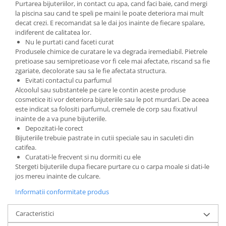
Purtarea bijuteriilor, in contact cu apa, cand faci baie, cand mergi
la piscina sau cand te speli pe maini le poate deteriora mai mult
decat crezi. E recomandat sa le dai jos inainte de fiecare spalare,
indiferent de calitatea lor.
Nu le purtati cand faceti curat
Produsele chimice de curatare le va degrada iremediabil. Pietrele
pretioase sau semipretioase vor fi cele mai afectate, riscand sa fie
zgariate, decolorate sau sa le fie afectata structura.
Evitati contactul cu parfumul
Alcoolul sau substantele pe care le contin aceste produse
cosmetice iti vor deteriora bijuteriile sau le pot murdari. De aceea
este indicat sa folositi parfumul, cremele de corp sau fixativul
inainte de a va pune bijuteriile.
Depozitati-le corect
Bijuteriile trebuie pastrate in cutii speciale sau in saculeti din
catifea.
Curatati-le frecvent si nu dormiti cu ele
Stergeti bijuteriile dupa fiecare purtare cu o carpa moale si dati-le
jos mereu inainte de culcare.
Informatii conformitate produs
Caracteristici