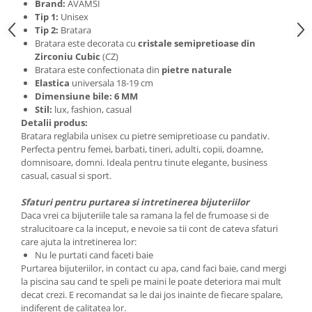
Brand:
AVAMSI
Tip 1:
Unisex
Tip 2:
Bratara
Bratara este decorata cu
cristale semipretioase din
Zirconiu Cubic
(CZ)
Bratara este confectionata din
pietre naturale
Elastica
universala 18-19 cm
Dimensiune bile: 6 MM
Stil:
lux, fashion, casual
Detalii produs:
Bratara reglabila unisex cu pietre semipretioase cu pandativ.
Perfecta pentru femei, barbati, tineri, adulti, copii, doamne,
domnisoare, domni. Ideala pentru tinute elegante, business
casual, casual si sport.
Sfaturi pentru purtarea si intretinerea bijuteriilor
Daca vrei ca bijuteriile tale sa ramana la fel de frumoase si de
stralucitoare ca la inceput, e nevoie sa tii cont de cateva sfaturi
care ajuta la intretinerea lor:
Nu le purtati cand faceti baie
Purtarea bijuteriilor, in contact cu apa, cand faci baie, cand mergi
la piscina sau cand te speli pe maini le poate deteriora mai mult
decat crezi. E recomandat sa le dai jos inainte de fiecare spalare,
indiferent de calitatea lor.