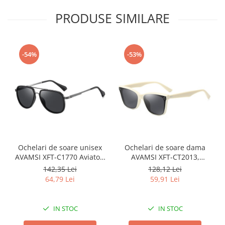
PRODUSE SIMILARE
-54%
-53%
Ochelari de soare unisex
Ochelari de soare dama
AVAMSI XFT-C1770 Aviator,
AVAMSI XFT-CT2013,
Polarizati, Negru
Polarizati, Galben
142,35 Lei
128,12 Lei
64,79 Lei
59,91 Lei
IN STOC
IN STOC