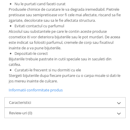
Nu le purtati cand faceti curat
Produsele chimice de curatare le va degrada iremediabil. Pietrele
pretioase sau semipretioase vor fi cele mai afectate, riscand sa fie
zgariate, decolorate sau sa le fie afectata structura.
Evitati contactul cu parfumul
Alcoolul sau substantele pe care le contin aceste produse
cosmetice iti vor deteriora bijuteriile sau le pot murdari. De aceea
este indicat sa folositi parfumul, cremele de corp sau fixativul
inainte de a va pune bijuteriile.
Depozitati-le corect
Bijuteriile trebuie pastrate in cutii speciale sau in saculeti din
catifea.
Curatati-le frecvent si nu dormiti cu ele
Stergeti bijuteriile dupa fiecare purtare cu o carpa moale si dati-le
jos mereu inainte de culcare.
Informatii conformitate produs
Caracteristici
Review-uri
(0)