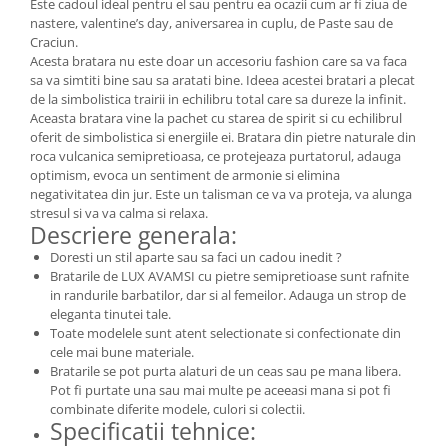
Este cadoul ideal pentru el sau pentru ea ocazii cum ar fi ziua de
nastere, valentine’s day, aniversarea in cuplu, de Paste sau de
Craciun.
Acesta bratara nu este doar un accesoriu fashion care sa va faca
sa va simtiti bine sau sa aratati bine. Ideea acestei bratari a plecat
de la simbolistica trairii in echilibru total care sa dureze la infinit.
Aceasta bratara vine la pachet cu starea de spirit si cu echilibrul
oferit de simbolistica si energiile ei. Bratara din pietre naturale din
roca vulcanica semipretioasa, ce protejeaza purtatorul, adauga
optimism, evoca un sentiment de armonie si elimina
negativitatea din jur. Este un talisman ce va va proteja, va alunga
stresul si va va calma si relaxa.
Descriere generala:
Doresti un stil aparte sau sa faci un cadou inedit ?
Bratarile de LUX AVAMSI cu pietre semipretioase sunt rafnite
in randurile barbatilor, dar si al femeilor. Adauga un strop de
eleganta tinutei tale.
Toate modelele sunt atent selectionate si confectionate din
cele mai bune materiale.
Bratarile se pot purta alaturi de un ceas sau pe mana libera.
Pot fi purtate una sau mai multe pe aceeasi mana si pot fi
combinate diferite modele, culori si colectii.
Specificatii tehnice: