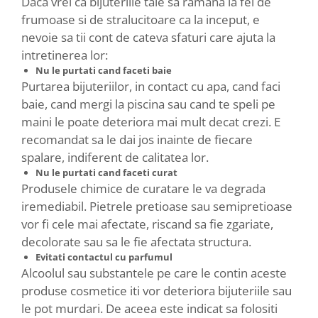
Daca vrei ca bijuteriile tale sa ramana la fel de
frumoase si de stralucitoare ca la inceput, e
nevoie sa tii cont de cateva sfaturi care ajuta la
intretinerea lor:
Nu le purtati cand faceti baie
Purtarea bijuteriilor, in contact cu apa, cand faci
baie, cand mergi la piscina sau cand te speli pe
maini le poate deteriora mai mult decat crezi. E
recomandat sa le dai jos inainte de fiecare
spalare, indiferent de calitatea lor.
Nu le purtati cand faceti curat
Produsele chimice de curatare le va degrada
iremediabil. Pietrele pretioase sau semipretioase
vor fi cele mai afectate, riscand sa fie zgariate,
decolorate sau sa le fie afectata structura.
Evitati contactul cu parfumul
Alcoolul sau substantele pe care le contin aceste
produse cosmetice iti vor deteriora bijuteriile sau
le pot murdari. De aceea este indicat sa folositi