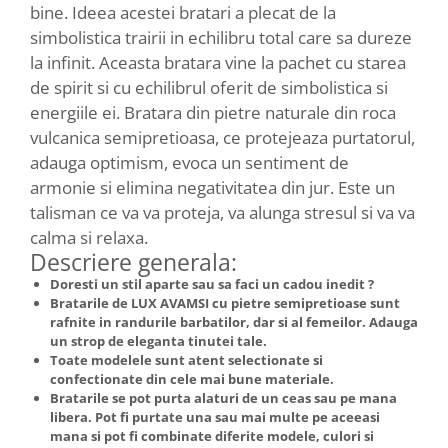
bine. Ideea acestei bratari a plecat de la
simbolistica trairii in echilibru total care sa dureze
la infinit. Aceasta bratara vine la pachet cu starea
de spirit si cu echilibrul oferit de simbolistica si
energiile ei. Bratara din pietre naturale din roca
vulcanica semipretioasa, ce protejeaza purtatorul,
adauga optimism, evoca un sentiment de
armonie si elimina negativitatea din jur. Este un
talisman ce va va proteja, va alunga stresul si va va
calma si relaxa.
Descriere generala:
Doresti un stil aparte sau sa faci un cadou inedit ?
Bratarile de LUX AVAMSI cu pietre semipretioase sunt
rafnite in randurile barbatilor, dar si al femeilor. Adauga
un strop de eleganta tinutei tale.
Toate modelele sunt atent selectionate si
confectionate din cele mai bune materiale.
Bratarile se pot purta alaturi de un ceas sau pe mana
libera. Pot fi purtate una sau mai multe pe aceeasi
mana si pot fi combinate diferite modele, culori si