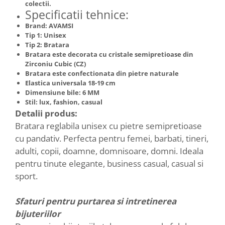
colectii.
Specificatii tehnice:
Brand:
AVAMSI
Tip 1:
Unisex
Tip 2:
Bratara
Bratara este decorata cu
cristale semipretioase din
Zirconiu Cubic
(CZ)
Bratara este confectionata din
pietre naturale
Elastica
universala 18-19 cm
Dimensiune bile: 6 MM
Stil:
lux, fashion, casual
Detalii produs:
Bratara reglabila unisex cu pietre semipretioase
cu pandativ. Perfecta pentru femei, barbati, tineri,
adulti, copii, doamne, domnisoare, domni. Ideala
pentru tinute elegante, business casual, casual si
sport.
Sfaturi pentru purtarea si intretinerea
bijuteriilor