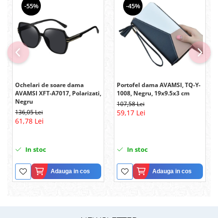
-55%
-45%
Ochelari de soare dama
Portofel dama AVAMSI, TQ-Y-
AVAMSI XFT-A7017, Polarizati,
1008, Negru, 19x9.5x3 cm
Negru
107,58 Lei
136,05 Lei
59,17 Lei
61,78 Lei
In stoc
In stoc
Adauga in cos
Adauga in cos