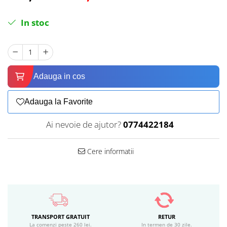
In stoc
Adauga in cos
Adauga la Favorite
Ai nevoie de ajutor?
0774422184
Cere informatii
TRANSPORT GRATUIT
RETUR
La comenzi peste 260 lei.
In termen de 30 zile.