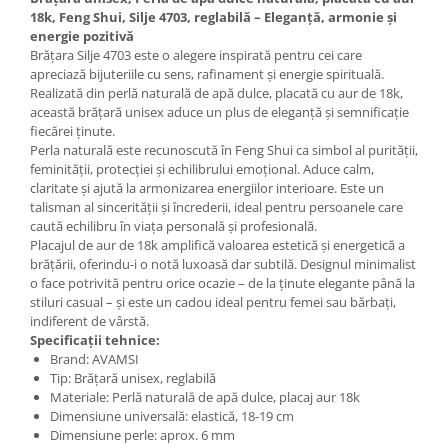
18k, Feng Shui, Silje 4703, reglabilă – Eleganță, armonie și
energie pozitivă
Brățara Silje 4703 este o alegere inspirată pentru cei care
apreciază bijuteriile cu sens, rafinament și energie spirituală.
Realizată din perlă naturală de apă dulce, placată cu aur de 18k,
această brățară unisex aduce un plus de eleganță și semnificație
fiecărei ținute.
Perla naturală este recunoscută în Feng Shui ca simbol al purității,
feminității, protecției și echilibrului emoțional. Aduce calm,
claritate și ajută la armonizarea energiilor interioare. Este un
talisman al sincerității și încrederii, ideal pentru persoanele care
caută echilibru în viața personală și profesională.
Placajul de aur de 18k amplifică valoarea estetică și energetică a
brățării, oferindu-i o notă luxoasă dar subtilă. Designul minimalist
o face potrivită pentru orice ocazie – de la ținute elegante până la
stiluri casual – și este un cadou ideal pentru femei sau bărbați,
indiferent de vârstă.
Specificații tehnice:
Brand: AVAMSI
Tip: Brățară unisex, reglabilă
Materiale: Perlă naturală de apă dulce, placaj aur 18k
Dimensiune universală: elastică, 18-19 cm
Dimensiune perle: aprox. 6 mm