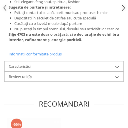
Stil: elegant, feng shui, spiritual, fashion
Sugestii de purtare și întreținere:
Evitați contactul cu apă, parfumuri sau produse chimice
Depozitați în săculeț de catifea sau cutie specială
Curățați cu o lavetă moale după purtare
Nu purtați în timpul somnului, dușului sau activităților casnice
Silje 4703 nu este doar o brățară, ci o declarație de echilibru
interior, rafinament și energie pozitivă.
Informatii conformitate produs
Caracteristici
Review-uri
(0)
RECOMANDARI
-66%