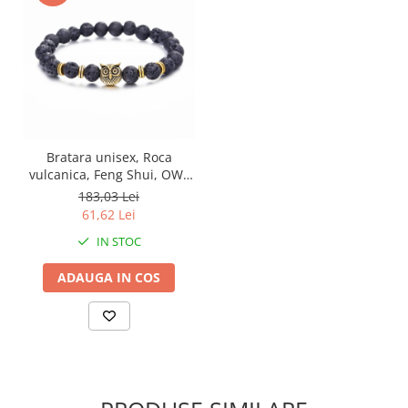
Bratara unisex, Roca
vulcanica, Feng Shui, OWL
4701, reglabila -
183,03 Lei
Intelepciune, echilibru si
61,62 Lei
protectie
IN STOC
ADAUGA IN COS