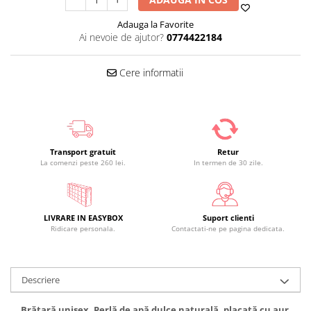
Adauga la Favorite
Ai nevoie de ajutor?
0774422184
Cere informatii
Transport gratuit
Retur
La comenzi peste 260 lei.
In termen de 30 zile.
LIVRARE IN EASYBOX
Suport clienti
Ridicare personala.
Contactati-ne pe pagina dedicata.
Descriere
Brățară unisex, Perlă de apă dulce naturală, placată cu aur