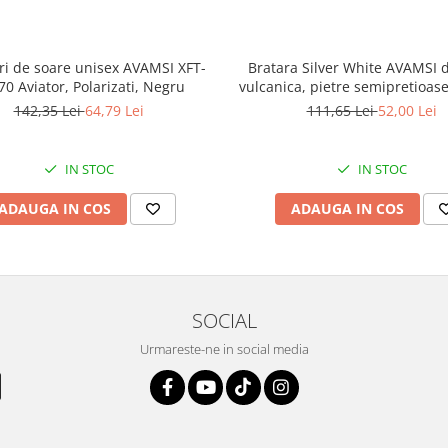
ri de soare unisex AVAMSI XFT-
Bratara Silver White AVAMSI d
0 Aviator, Polarizati, Negru
vulcanica, pietre semipretioase
reglabila BB102
142,35 Lei
64,79 Lei
111,65 Lei
52,00 Lei
IN STOC
IN STOC
ADAUGA IN COS
ADAUGA IN COS
SOCIAL
Urmareste-ne in social media