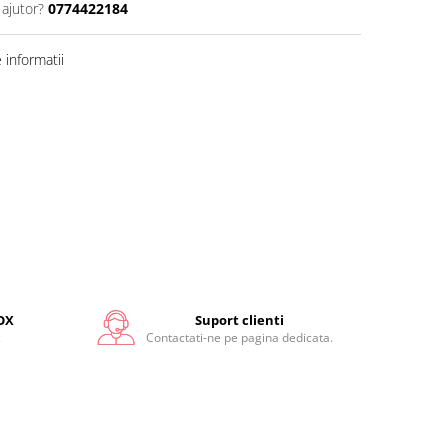
 ajutor?
0774422184
informatii
OX
Suport clienti
.
Contactati-ne pe pagina dedicata.