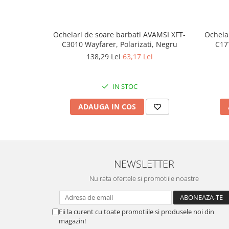
Ochelari de soare barbati AVAMSI XFT-
Ochela
C3010 Wayfarer, Polarizati, Negru
C177
138,29 Lei
63,17 Lei
IN STOC
ADAUGA IN COS
NEWSLETTER
Nu rata ofertele si promotiile noastre
Fii la curent cu toate promotiile si produsele noi din
magazin!