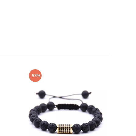
-53%
-60%