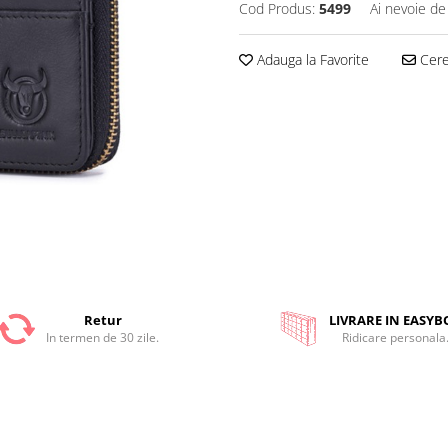
Cod Produs:
5499
Ai nevoie de
Adauga la Favorite
Cere 
Retur
LIVRARE IN EASYB
In termen de 30 zile.
Ridicare personala