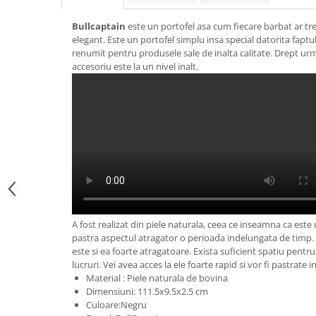
Bullcaptain
este un portofel asa cum fiecare barbat ar treb
elegant. Este un portofel simplu insa special datorita fapt
renumit pentru produsele sale de inalta calitate. Drept urm
accesoriu este la un nivel inalt.
A fost realizat din piele naturala, ceea ce inseamna ca este 
pastra aspectul atragator o perioada indelungata de timp
este si ea foarte atragatoare. Exista suficient spatiu pent
lucruri. Vei avea acces la ele foarte rapid si vor fi pastrate i
Material : Piele naturala de bovina
Dimensiuni: 111.5x9.5x2.5 cm
Culoare:Negru