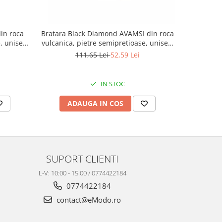
in roca
Bratara Black Diamond AVAMSI din roca
Curea ba
, unisex,
vulcanica, pietre semipretioase, unisex,
naturala c
reglabila, BB130
111,65 Lei
52,59 Lei
IN STOC
ADAUGA IN COS
AD
SUPORT CLIENTI
L-V: 10:00 - 15:00 / 0774422184
0774422184
contact@eModo.ro