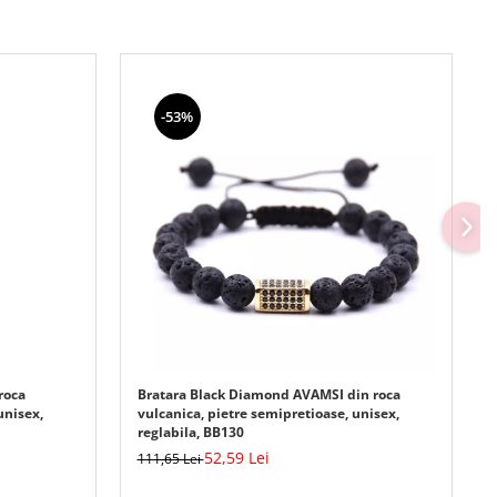
-53%
roca
Bratara Black Diamond AVAMSI din roca
unisex,
vulcanica, pietre semipretioase, unisex,
reglabila, BB130
52,59 Lei
111,65 Lei