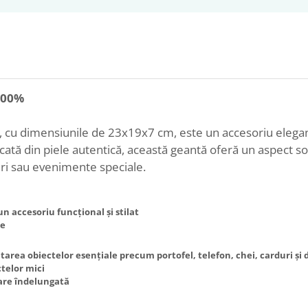
 100%
 cu dimensiunile de 23x19x7 cm, este un accesoriu elegant, 
ată din piele autentică, această geantă oferă un aspect sofi
aceri sau evenimente speciale.
un accesoriu funcțional și stilat
ie
tarea obiectelor esențiale precum portofel, telefon, chei, carduri ș
telor mici
zare îndelungată