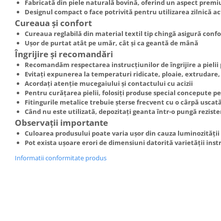
Fabricată din piele naturală bovină, oferind un aspect premi
Designul compact o face potrivită pentru utilizarea zilnică ac
Cureaua și confort
Cureaua reglabilă din material textil tip chingă asigură conf
Ușor de purtat atât pe umăr, cât și ca geantă de mână
Îngrijire și recomandări
Recomandăm respectarea instrucțiunilor de îngrijire a pieli
Evitați expunerea la temperaturi ridicate, ploaie, extrudare,
Acordați atenție mucegaiului și contactului cu acizii
Pentru curățarea pielii, folosiți produse special concepute pe
Fitingurile metalice trebuie șterse frecvent cu o cârpă uscat
Când nu este utilizată, depozitați geanta într-o pungă rezist
Observații importante
Culoarea produsului poate varia ușor din cauza luminozități
Pot exista ușoare erori de dimensiuni datorită varietății in
Informatii conformitate produs