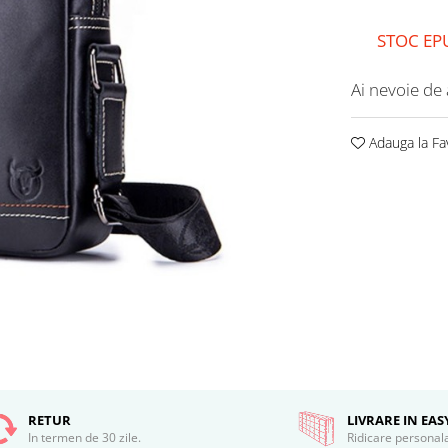
STOC EP
Ai nevoie de 
Adauga la Fa
RETUR
LIVRARE IN EA
In termen de 30 zile.
Ridicare personal