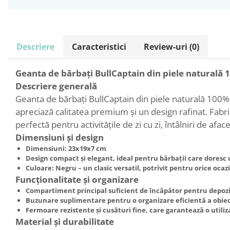
Descriere
Caracteristici
Review-uri
(0)
Geanta de bărbați BullCaptain din piele naturală
Descriere generală
Geanta de bărbați BullCaptain din piele naturală 100%,
apreciază calitatea premium și un design rafinat. Fabric
perfectă pentru activitățile de zi cu zi, întâlniri de af
Dimensiuni și design
Dimensiuni:
23x19x7 cm
Design compact și elegant
, ideal pentru bărbații care doresc 
Culoare:
Negru – un clasic versatil, potrivit pentru orice ocaz
Funcționalitate și organizare
Compartiment principal suficient de încăpător pentru depozi
Buzunare suplimentare pentru o organizare eficientă a obiec
Fermoare rezistente și cusături fine, care garantează o utili
Material și durabilitate