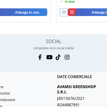
In stoc
Adauga in cos
Adauga i
SOCIAL
Urmareste-ne in social media
DATE COMERCIALE
AVAMSI GREENSHOP
ne
S.R.L
enzilor
J40/15676/2021
roduselor
RO44887991
ur