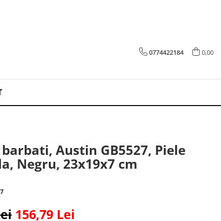
0774422184
0,00
T
barbati, Austin GB5527, Piele
la, Negru, 23x19x7 cm
7
ei
156,79 Lei