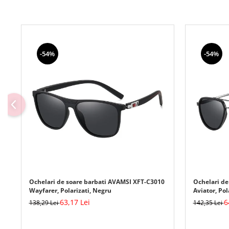
-54%
-54%
Ochelari de soare barbati AVAMSI XFT-C3010
Ochelari de
Wayfarer, Polarizati, Negru
Aviator, Pol
63,17 Lei
6
138,29 Lei
142,35 Lei