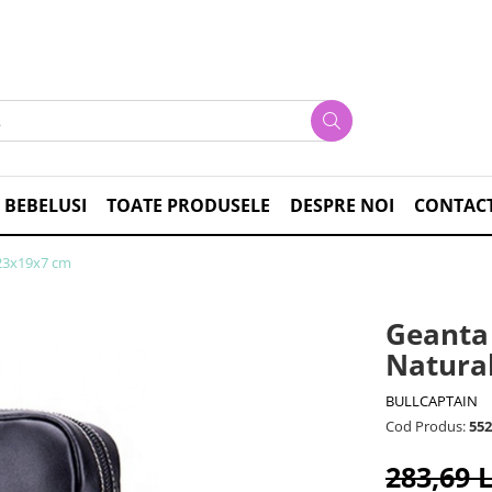
 BEBELUSI
TOATE PRODUSELE
DESPRE NOI
CONTAC
 23x19x7 cm
Geanta 
Natura
BULLCAPTAIN
Cod Produs:
552
283,69 L