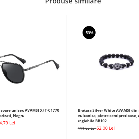
Produse similare
-53%
 soare unisex AVAMSI XFT-C1770
Bratara Silver White AVAMSI din 
arizati, Negru
vulcanica, pietre semipretioase, 
reglabila BB102
4,79 Lei
52,00 Lei
111,65 Lei