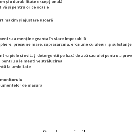
um și o durabilitate excepțională
tivă și pentru orice ocazie
ort maxim și ajustare ușoară
i pentru a menține geanta în stare impecabilă
 pliere, presiune mare, suprasarcină, eroziune cu uleiuri și substanț
ntru piele și evitați detergentii pe bază de apă sau ulei pentru a pre
ă pentru a le menține strălucirea
entă la umiditate
i monitorului
strumentelor de măsură