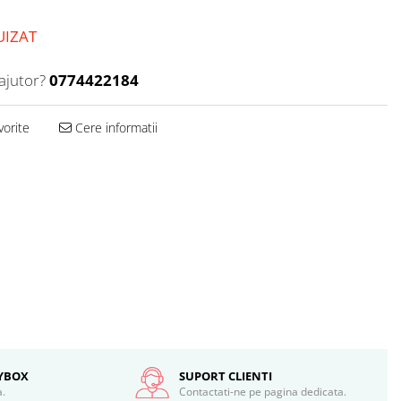
UIZAT
ajutor?
0774422184
vorite
Cere informatii
SYBOX
SUPORT CLIENTI
a.
Contactati-ne pe pagina dedicata.