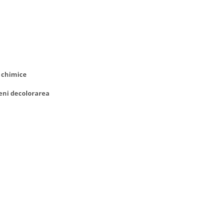
e chimice
veni decolorarea