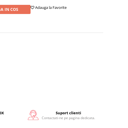
Adauga la Favorite
A IN COS
OX
Suport clienti
.
Contactati-ne pe pagina dedicata.