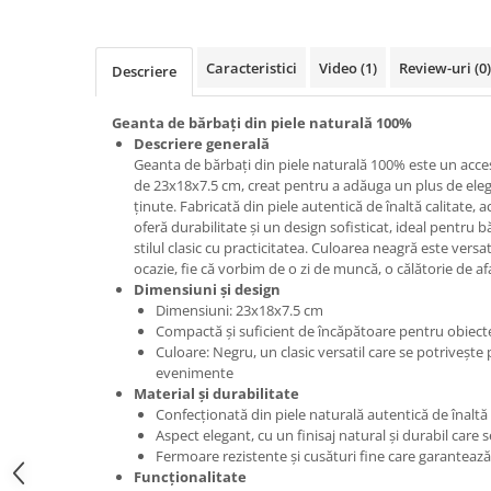
Caracteristici
Video
(1)
Review-uri
(0)
Descriere
Geanta de bărbați din piele naturală 100%
Descriere generală
Geanta de bărbați din piele naturală 100% este un acc
de 23x18x7.5 cm, creat pentru a adăuga un plus de elega
ținute. Fabricată din piele autentică de înaltă calitate,
oferă durabilitate și un design sofisticat, ideal pentru 
stilul clasic cu practicitatea. Culoarea neagră este versat
ocazie, fie că vorbim de o zi de muncă, o călătorie de a
Dimensiuni și design
Dimensiuni: 23x18x7.5 cm
Compactă și suficient de încăpătoare pentru obiectel
Culoare: Negru, un clasic versatil care se potrivește p
evenimente
Material și durabilitate
Confecționată din piele naturală autentică de înaltă 
Aspect elegant, cu un finisaj natural și durabil care
Fermoare rezistente și cusături fine care garantează
Funcționalitate