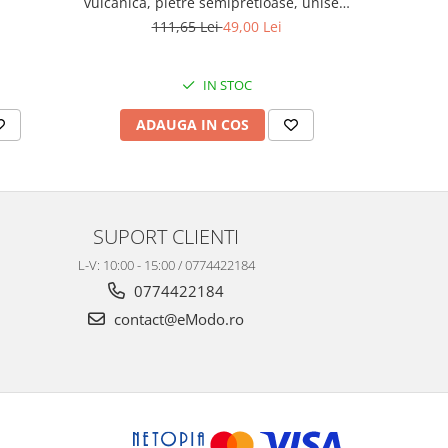
vulcanica, pietre semipretioase, unisex,
vulcanica,
reglabila BB116
111,65 Lei
49,00 Lei
IN STOC
ADAUGA IN COS
AD
SUPORT CLIENTI
L-V: 10:00 - 15:00 / 0774422184
0774422184
contact@eModo.ro