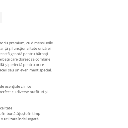
esoriu premium, cu dimensiunile
nță și funcționalitate oricărei
 această geantă pentru bărbați
bărbații care doresc să combine
ilă și perfectă pentru orice
faceri sau un eveniment special.
e esențiale zilnice
erfect cu diverse outfituri și
calitate
 se îmbunătățește în timp
 o utilizare îndelungată