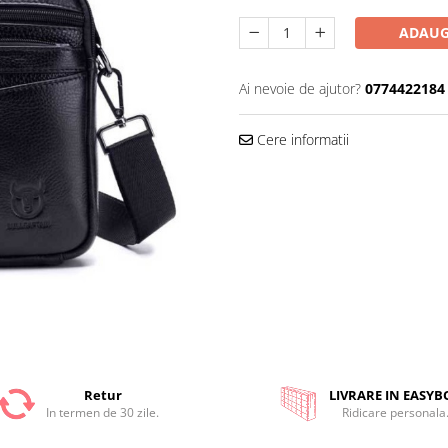
ADAUG
Ai nevoie de ajutor?
0774422184
Cere informatii
Retur
LIVRARE IN EASYB
In termen de 30 zile.
Ridicare personala