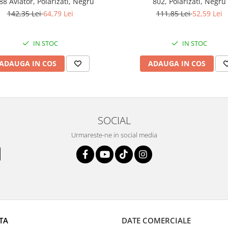
8 Aviator, Polarizati, Negru
802, Polarizati, Negru
142,35 Lei
64,79 Lei
111,85 Lei
52,59 Lei
IN STOC
IN STOC
ADAUGA IN COS
ADAUGA IN COS
SOCIAL
Urmareste-ne in social media
TA
DATE COMERCIALE