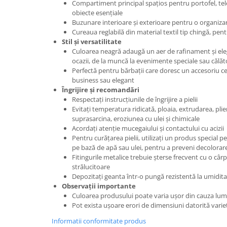
Compartiment principal spațios pentru portofel, tel
obiecte esențiale
Buzunare interioare și exterioare pentru o organizar
Cureaua reglabilă din material textil tip chingă, pe
Stil și versatilitate
Culoarea neagră adaugă un aer de rafinament și eleg
ocazii, de la muncă la evenimente speciale sau călăto
Perfectă pentru bărbații care doresc un accesoriu c
business sau elegant
Îngrijire și recomandări
Respectați instrucțiunile de îngrijire a pielii
Evitați temperatura ridicată, ploaia, extrudarea, pli
suprasarcina, eroziunea cu ulei și chimicale
Acordați atenție mucegaiului și contactului cu acizii
Pentru curățarea pielii, utilizați un produs special pe
pe bază de apă sau ulei, pentru a preveni decolorar
Fitingurile metalice trebuie șterse frecvent cu o câr
strălucitoare
Depozitați geanta într-o pungă rezistentă la umiditat
Observații importante
Culoarea produsului poate varia ușor din cauza lumi
Pot exista ușoare erori de dimensiuni datorită vari
Informatii conformitate produs