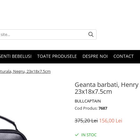
GENTI BEBELUSI
TOATE PRODUSELE
DESPRE NOI
CONTACT
aturala, Negru, 23x18x7.5cm
Geanta barbati, Henry 
23x18x7.5cm
BULLCAPTAIN
Cod Produs:
7687
375,20 Lei
156,00 Lei
IN STOC