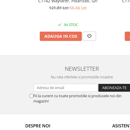
C1742 Wayfarer, Polarizati, Gri
C178
121,81 Lei
56,66 Lei
IN STOC
ADAUGA IN COS
NEWSLETTER
Nu rata ofertele si promotiile noastre
Fii la curent cu toate promotiile si produsele noi din
magazin!
DESPRE NOI
ASISTEN