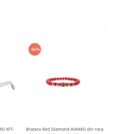
-56%
-53%
SI XFT-
Bratara Red Diamond AVAMSI din roca
Bratara Bl