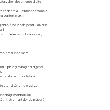
efon, chei, documente și alte
e eficientă a lucrurilor personale
ntru confort maxim
anță, fiind ideală pentru diverse
rii
e completează un look casual,
erea, presiunea mare,
ntru piele și evitați detergentii
ea
pă uscată pentru a le face
e atunci când nu o utilizați
nozității monitorului
etății instrumentelor de măsură