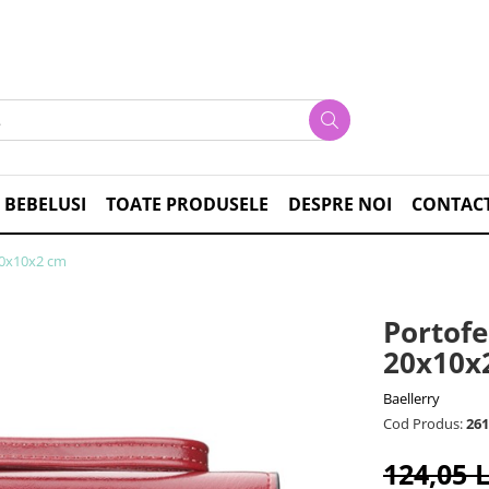
 BEBELUSI
TOATE PRODUSELE
DESPRE NOI
CONTAC
20x10x2 cm
Portofe
20x10x
Baellerry
Cod Produs:
261
124,05 L