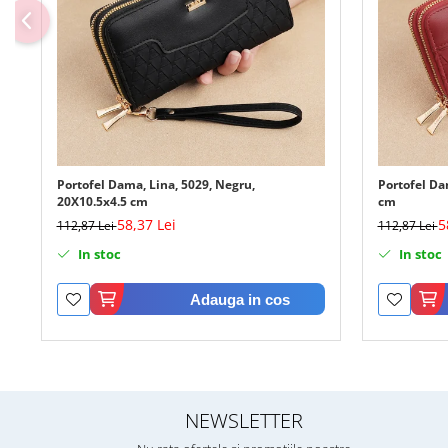
Portofel Dama, Lina, 5029, Negru,
Portofel Da
20X10.5x4.5 cm
cm
58,37 Lei
5
112,87 Lei
112,87 Lei
In stoc
In stoc
Adauga in cos
NEWSLETTER