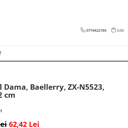
0774422184
0,00
T
l Dama, Baellerry, ZX-N5523,
2 cm
1
ei
62,42 Lei