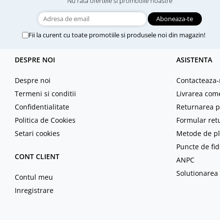
Nu rata ofertele si promotiile noastre
Fii la curent cu toate promotiile si produsele noi din magazin!
DESPRE NOI
ASISTENTA
Despre noi
Contacteaza-
Termeni si conditii
Livrarea com
Confidentialitate
Returnarea p
Politica de Cookies
Formular ret
Setari cookies
Metode de pl
Puncte de fid
CONT CLIENT
ANPC
Solutionarea l
Contul meu
Inregistrare