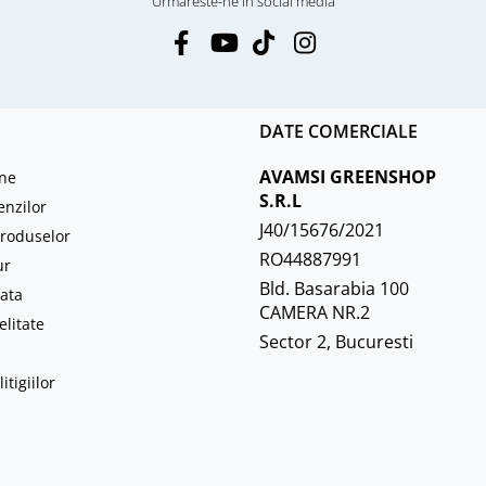
Urmareste-ne in social media
DATE COMERCIALE
AVAMSI GREENSHOP
ne
S.R.L
enzilor
J40/15676/2021
roduselor
RO44887991
ur
Bld. Basarabia 100
ata
CAMERA NR.2
elitate
Sector 2, Bucuresti
itigiilor