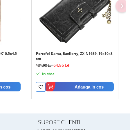
0X10.5x4.5
Portofel Dama, Baellerry, ZX-N1639, 19x10x3
cm
64,86 Lei
131,98 Lei
In stoc
n cos
Adauga in cos
SUPORT CLIENTI