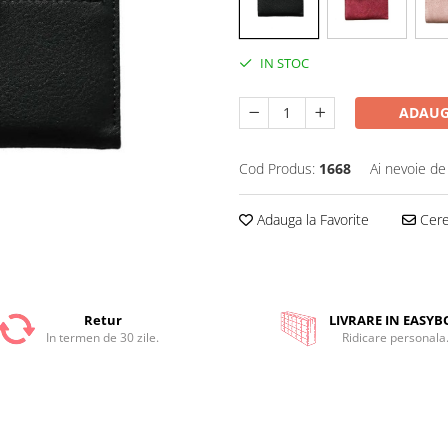
IN STOC
ADAUG
Cod Produs:
1668
Ai nevoie de
Adauga la Favorite
Cere 
Retur
LIVRARE IN EASYB
In termen de 30 zile.
Ridicare personala