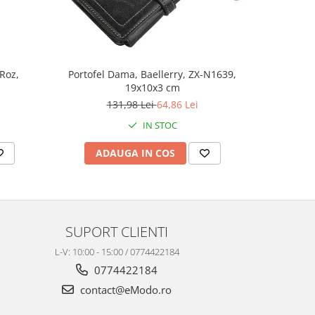
 Roz,
Portofel Dama, Baellerry, ZX-N1639,
Portofel
19x10x3 cm
131,98 Lei
64,86 Lei
IN STOC
ADAUGA IN COS
AD
SUPORT CLIENTI
L-V: 10:00 - 15:00 / 0774422184
0774422184
contact@eModo.ro