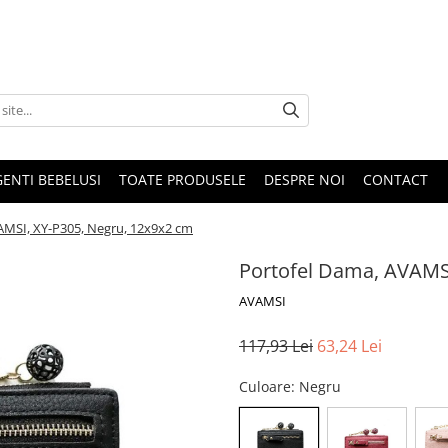
GENTI BEBELUSI
TOATE PRODUSELE
DESPRE NOI
CONTACT
AMSI, XY-P305, Negru, 12x9x2 cm
Portofel Dama, AVAMSI
AVAMSI
117,93 Lei
63,24 Lei
Culoare
: Negru