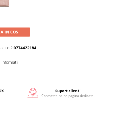
A IN COS
 ajutor?
0774422184
informatii
OX
Suport clienti
.
Contactati-ne pe pagina dedicata.