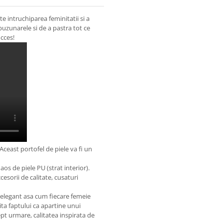
 intruchiparea feminitatii si a
buzunarele si de a pastra tot ce
cces!
ceast portofel de piele va fi un
aos de piele PU (strat interior).
esorii de calitate, cusaturi
e elegant asa cum fiecare femeie
ita faptului ca apartine unui
pt urmare, calitatea inspirata de