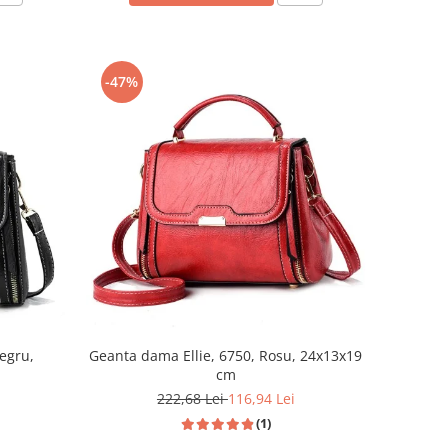
-47%
egru,
Geanta dama Ellie, 6750, Rosu, 24x13x19
cm
222,68 Lei
116,94 Lei
(1)