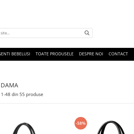
GENTI BEBELUSI
TOATE PRODUSELE
DESPRE NOI
CONTACT
 DAMA
1-
48
din
55
produse
-58%