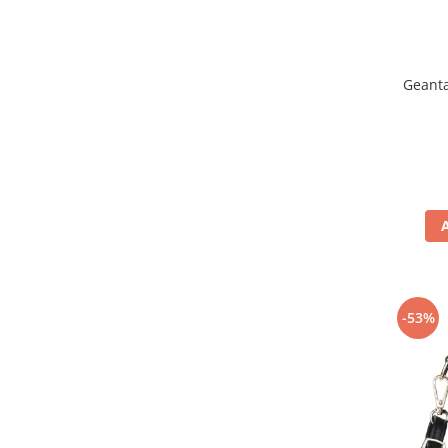
Geanta
-53%