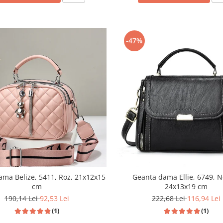
-47%
ma Belize, 5411, Roz, 21x12x15
Geanta dama Ellie, 6749, N
cm
24x13x19 cm
190,14 Lei
92,53 Lei
222,68 Lei
116,94 Lei
(1)
(1)