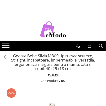
CADOURI
FEMEI
BARBATI
COPII
CADOU SOȚIE
PORTOFELE DAMA
CURELE BARBATI
RUCSACURI COPII
CADOU IUBITĂ
GENTI DAMA
GENTI BARBATI
CADOU MAMĂ
RUCSACURI DAMA
PORTOFELE BARBATI
CADOU FIICĂ
CURELE DAMA
RUCSACURI BARBATI
OCHELARI DE SOARE DAMA
OCHELARI DE SOARE BARBATI
Geanta Bebe Silvia MB09 tip rucsac scutece,
Straight, incapatoare, impermeabila, versatila,
BRATARI DAMA
BRATARI BARBATI
ergonomica si sigura pentru mama, tata si
copil, 40x29x18 cm
BRETELE
AVAMSI
CEASURI BARBATi
Cod Produs:
7409
-59%