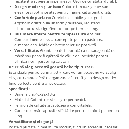
rezistent la rupere și impermeabil. Ușor de curățat și durabil.
Design modern și unisex:
Culorile turcoaz și mov sunt
elegante și potrivite atât pentru mame, cât și pentru tați.
Confort de purtare:
Curelele ajustabile și designul
ergonomic distribuie uniform greutatea, reducând
disconfortul și asigurând confort pe termen lung.
Buzunare izolate pentru temperatură optimă:
Compartimente special concepute pentru păstrarea
alimentelor și lichidelor la temperatura potrivită.
Versatilitate:
Geanta poate fi purtată ca rucsac, geantă de
mână sau poate fi agățată de cărucior. Potrivită pentru
plimbări, cumpărături și călătorii.
De ce să alegi această geantă bebe tip rucsac?
Este ideală pentru părinții activi care vor un accesoriu versatil și
elegant. Geanta oferă o organizare eficientă și un design modern,
fiind perfectă pentru orice ocazie.
Specificații:
Dimensiuni: 40x29x18 cm.
Material: Oxford, rezistent și impermeabil.
Fermori de calitate și captuseală confortabilă.
Curele de umăr captusite și întărite pentru confort pe termen
lung.
Versatilitate și eleganță:
Poate fi purtată în mai multe moduri, fiind un accesoriu necesar