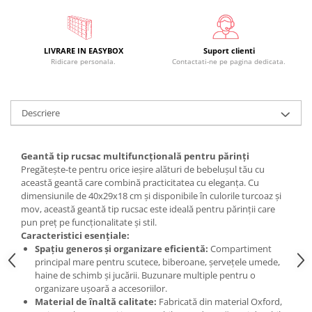
LIVRARE IN EASYBOX
Suport clienti
Ridicare personala.
Contactati-ne pe pagina dedicata.
Descriere
Geantă tip rucsac multifuncțională pentru părinți
Pregătește-te pentru orice ieșire alături de bebelușul tău cu
această geantă care combină practicitatea cu eleganța. Cu
dimensiunile de 40x29x18 cm și disponibile în culorile turcoaz și
mov, această geantă tip rucsac este ideală pentru părinții care
pun preț pe funcționalitate și stil.
Caracteristici esențiale:
Spațiu generos și organizare eficientă:
Compartiment
principal mare pentru scutece, biberoane, șervețele umede,
haine de schimb și jucării. Buzunare multiple pentru o
organizare ușoară a accesoriilor.
Material de înaltă calitate:
Fabricată din material Oxford,