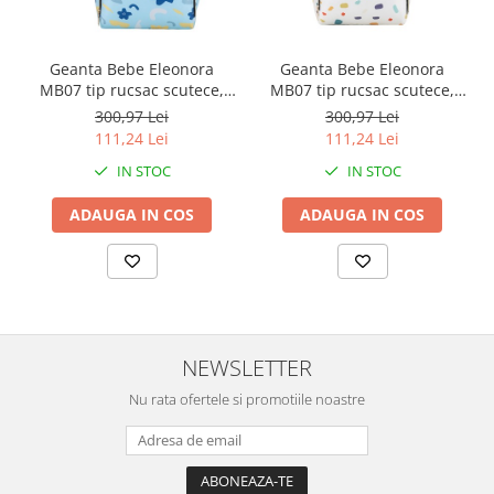
Geanta Bebe Eleonora
Geanta Bebe Eleonora
MB07 tip rucsac scutece,
MB07 tip rucsac scutece,
Straight, incapatoare,
Straight, incapatoare,
300,97 Lei
300,97 Lei
impermeabila, versatila,
impermeabila, versatila,
111,24 Lei
111,24 Lei
ergonomica si sigura
ergonomica si sigura
IN STOC
IN STOC
pentru mama, tata si copil,
pentru mama, tata si copil,
38x26x18 cm
38x26x18 cm
ADAUGA IN COS
ADAUGA IN COS
NEWSLETTER
Nu rata ofertele si promotiile noastre