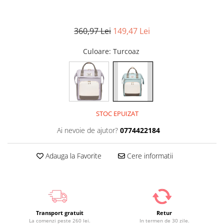
360,97 Lei
149,47 Lei
Culoare
: Turcoaz
STOC EPUIZAT
Ai nevoie de ajutor?
0774422184
Adauga la Favorite
Cere informatii
Transport gratuit
Retur
La comenzi peste 260 lei.
In termen de 30 zile.