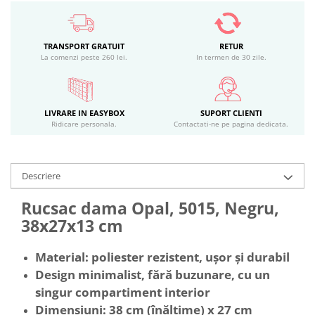
TRANSPORT GRATUIT
RETUR
La comenzi peste 260 lei.
In termen de 30 zile.
LIVRARE IN EASYBOX
SUPORT CLIENTI
Ridicare personala.
Contactati-ne pe pagina dedicata.
Descriere
Rucsac dama Opal, 5015, Negru,
38x27x13 cm
Material: poliester rezistent, ușor și durabil
Design minimalist, fără buzunare, cu un
singur compartiment interior
Dimensiuni: 38 cm (înălțime) x 27 cm