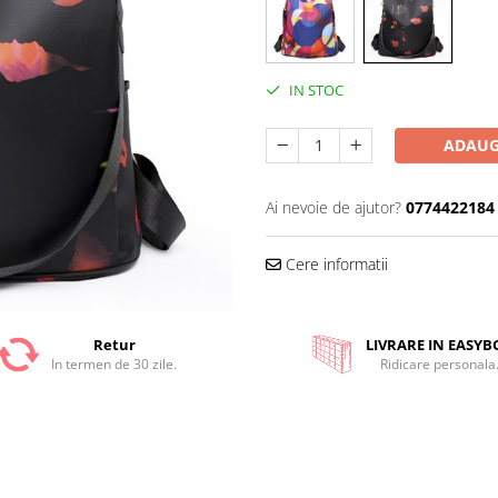
IN STOC
ADAUG
Ai nevoie de ajutor?
0774422184
Cere informatii
Retur
LIVRARE IN EASYB
In termen de 30 zile.
Ridicare personala