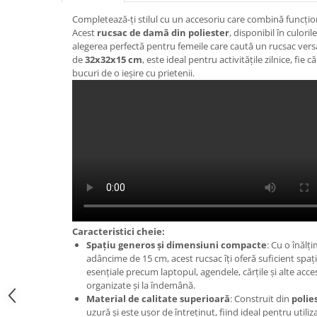
Completează-ți stilul cu un accesoriu care combină funcți
Acest
rucsac de damă din poliester
, disponibil în culoril
alegerea perfectă pentru femeile care caută un rucsac versat
de
32x32x15 cm
, este ideal pentru activitățile zilnice, fie 
bucuri de o ieșire cu prietenii.
Caracteristici cheie:
Spațiu generos și dimensiuni compacte
: Cu o înălț
adâncime de 15 cm, acest rucsac îți oferă suficient spaț
esențiale precum laptopul, agendele, cărțile și alte acce
organizate și la îndemână.
Material de calitate superioară
: Construit din
polie
uzură și este ușor de întreținut, fiind ideal pentru utiliz