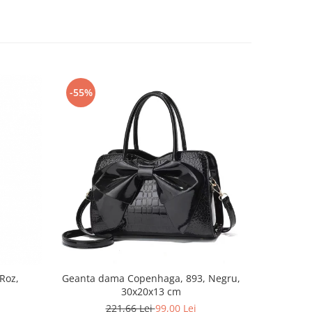
-55%
-46%
 Roz,
Geanta dama Copenhaga, 893, Negru,
Geanta Da
30x20x13 cm
221,66 Lei
99,00 Lei