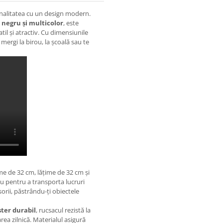
onalitatea cu un design modern.
e
negru și multicolor
, este
il și atractiv. Cu dimensiunile
că mergi la birou, la școală sau te
ime de 32 cm, lățime de 32 cm și
iu pentru a transporta lucruri
sorii, păstrându-ți obiectele
ster durabil
, rucsacul rezistă la
area zilnică. Materialul asigură