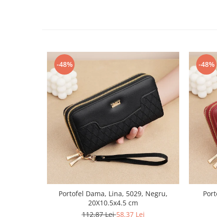
-48%
-48%
Portofel Dama, Lina, 5029, Negru,
Port
20X10.5x4.5 cm
112,87 Lei
58,37 Lei