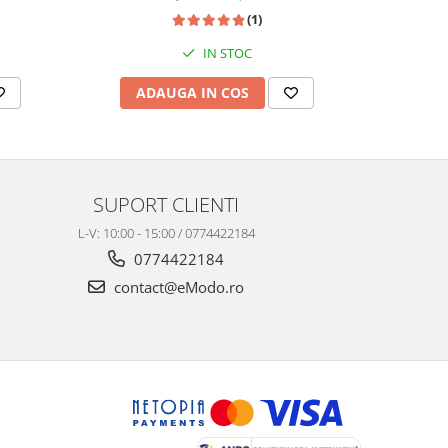
(1)
IN STOC
ADAUGA IN COS
AD
SUPORT CLIENTI
L-V: 10:00 - 15:00 / 0774422184
0774422184
contact@eModo.ro