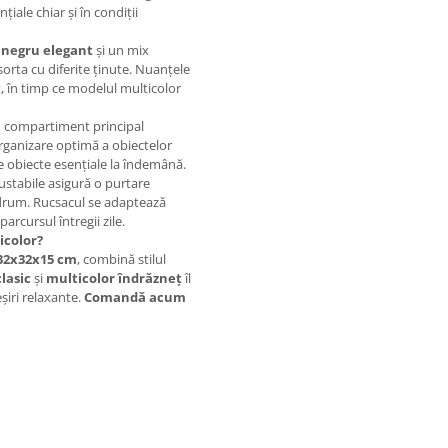
iale chiar și în condiții
e
negru elegant
și un mix
asorta cu diferite ținute. Nuanțele
, în timp ce modelul multicolor
n compartiment principal
organizare optimă a obiectelor
alte obiecte esențiale la îndemână.
justabile asigură o purtare
e drum. Rucsacul se adaptează
arcursul întregii zile.
icolor?
32x32x15 cm
, combină stilul
lasic
și
multicolor îndrăzneț
îl
eșiri relaxante.
Comandă acum