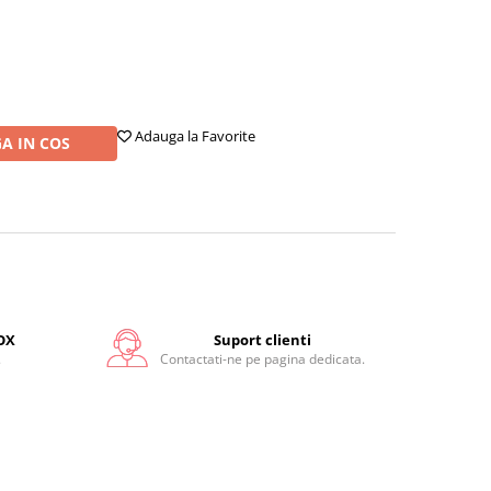
Adauga la Favorite
A IN COS
OX
Suport clienti
.
Contactati-ne pe pagina dedicata.