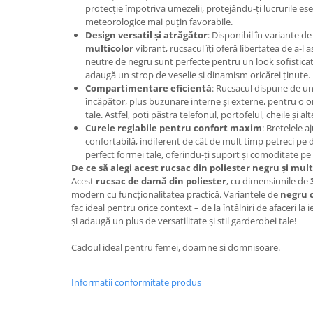
protecție împotriva umezelii, protejându-ți lucrurile esenț
meteorologice mai puțin favorabile.
Design versatil și atrăgător
: Disponibil în variante d
multicolor
vibrant, rucsacul îți oferă libertatea de a-l 
neutre de negru sunt perfecte pentru un look sofisticat
adaugă un strop de veselie și dinamism oricărei ținute.
Compartimentare eficientă
: Rucsacul dispune de u
încăpător, plus buzunare interne și externe, pentru o 
tale. Astfel, poți păstra telefonul, portofelul, cheile și 
Curele reglabile pentru confort maxim
: Bretelele a
confortabilă, indiferent de cât de mult timp petreci p
perfect formei tale, oferindu-ți suport și comoditate pe p
De ce să alegi acest rucsac din poliester negru și mult
Acest
rucsac de damă din poliester
, cu dimensiunile de
modern cu funcționalitatea practică. Variantele de
negru c
fac ideal pentru orice context – de la întâlniri de afaceri la i
și adaugă un plus de versatilitate și stil garderobei tale!
Cadoul ideal pentru femei, doamne si domnisoare.
Informatii conformitate produs