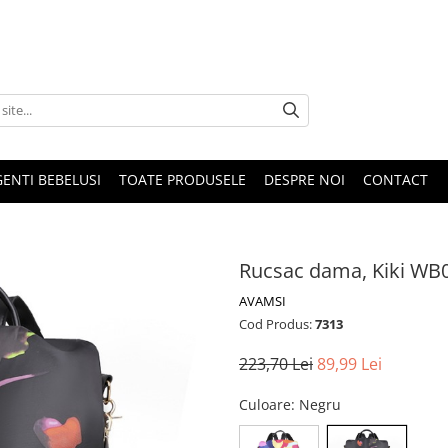
GENTI BEBELUSI
TOATE PRODUSELE
DESPRE NOI
CONTACT
Rucsac dama, Kiki WB
AVAMSI
Cod Produs:
7313
223,70 Lei
89,99 Lei
Culoare
: Negru