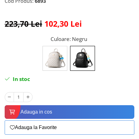
Cod Produs:
6893
223,70 Lei
102,30 Lei
Culoare
: Negru
In stoc
Adauga in cos
Adauga la Favorite