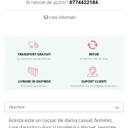
Ai nevoie de ajutor?
0774422184
Cere informatii
TRANSPORT GRATUIT
RETUR
La comenzi peste 260 lei.
In termen de 30 zile.
LIVRARE IN EASYBOX
SUPORT CLIENTI
Ridicare personala.
Contactati-ne pe pagina dedicata.
Descriere
Acesta este un rucsac de dama casual, feminin,
care datorita culorii si modelului discret, permite