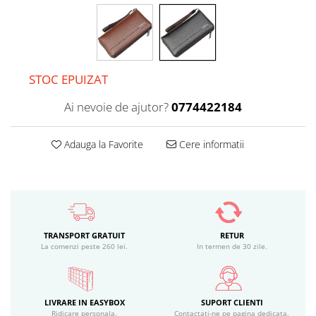
STOC EPUIZAT
Ai nevoie de ajutor?
0774422184
Adauga la Favorite
Cere informatii
TRANSPORT GRATUIT
RETUR
La comenzi peste 260 lei.
In termen de 30 zile.
LIVRARE IN EASYBOX
SUPORT CLIENTI
Ridicare personala.
Contactati-ne pe pagina dedicata.