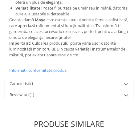
oferă un plus de eleganță.
Versatilitate
: Poate fi purtată pe umăr sau în mână, datorită
curelei ajustabile și detașabile.
Geanta damă
Maya
este esența luxului pentru femeia sofisticată,
care apreciază rafinamentul și funcționalitatea. Transformă-ți
garderoba cu acest accesoriu exclusivist, perfect pentru a adăuga
o notă de eleganță fiecărei ținute!
Important
: Culoarea produsului poate varia ușor datorită
luminozității monitorului. Din cauza varietății instrumentelor de
măsură, pot exista ușoare erori de cm.
Informatii conformitate produs
Caracteristici
Review-uri
(1)
PRODUSE SIMILARE