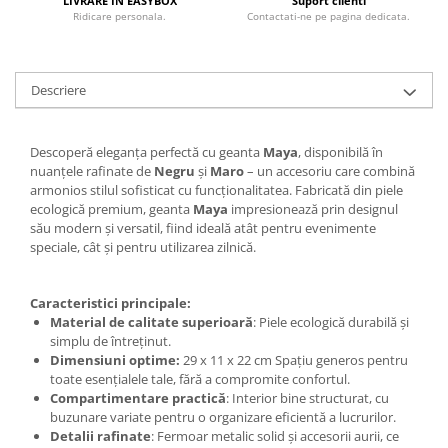
LIVRARE IN EASYBOX
Suport clienti
Ridicare personala.
Contactati-ne pe pagina dedicata.
Descriere
Descoperă eleganța perfectă cu geanta
Maya
, disponibilă în
nuanțele rafinate de
Negru
și
Maro
– un accesoriu care combină
armonios stilul sofisticat cu funcționalitatea. Fabricată din piele
ecologică premium, geanta
Maya
impresionează prin designul
său modern și versatil, fiind ideală atât pentru evenimente
speciale, cât și pentru utilizarea zilnică.
Caracteristici principale:
Material de calitate superioară
: Piele ecologică durabilă și
simplu de întreținut.
Dimensiuni optime:
29 x 11 x 22 cm Spațiu generos pentru
toate esențialele tale, fără a compromite confortul.
Compartimentare practică
: Interior bine structurat, cu
buzunare variate pentru o organizare eficientă a lucrurilor.
Detalii rafinate
: Fermoar metalic solid și accesorii aurii, ce