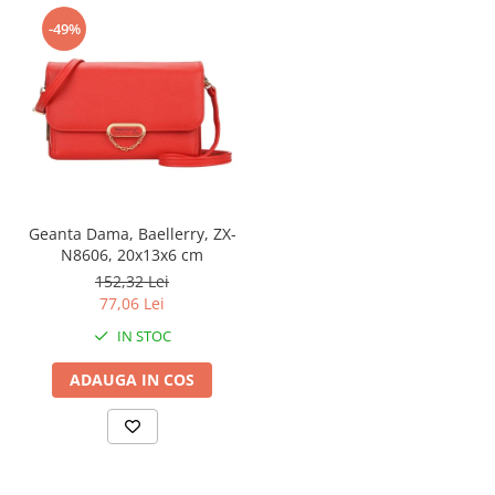
-49%
Geanta Dama, Baellerry, ZX-
N8606, 20x13x6 cm
152,32 Lei
77,06 Lei
IN STOC
ADAUGA IN COS