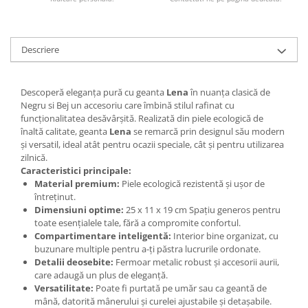
Descriere
Descoperă eleganța pură cu geanta
Lena
în nuanța clasică de
Negru si Bej un accesoriu care îmbină stilul rafinat cu
funcționalitatea desăvârșită. Realizată din piele ecologică de
înaltă calitate, geanta
Lena
se remarcă prin designul său modern
și versatil, ideal atât pentru ocazii speciale, cât și pentru utilizarea
zilnică.
Caracteristici principale:
Material premium:
Piele ecologică rezistentă și ușor de
întreținut.
Dimensiuni optime:
25 x 11 x 19 cm Spațiu generos pentru
toate esențialele tale, fără a compromite confortul.
Compartimentare inteligentă:
Interior bine organizat, cu
buzunare multiple pentru a-ți păstra lucrurile ordonate.
Detalii deosebite:
Fermoar metalic robust și accesorii aurii,
care adaugă un plus de eleganță.
Versatilitate:
Poate fi purtată pe umăr sau ca geantă de
mână, datorită mânerului și curelei ajustabile și detașabile.