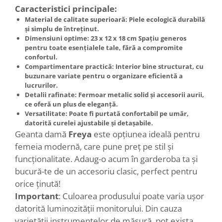
Caracteristici principale:
Material de calitate superioară
: Piele ecologică durabilă
și simplu de întreținut.
Dimensiuni optime:
23 x 12 x 18 cm Spațiu generos
pentru toate esențialele tale, fără a compromite
confortul.
Compartimentare practică
: Interior bine structurat, cu
buzunare variate pentru o organizare eficientă a
lucrurilor.
Detalii rafinate
: Fermoar metalic solid și accesorii aurii,
ce oferă un plus de eleganță.
Versatilitate
: Poate fi purtată confortabil pe umăr,
datorită curelei ajustabile și detașabile.
Geanta damă
Freya
este opțiunea ideală pentru
femeia modernă, care pune preț pe stil și
funcționalitate. Adaug-o acum în garderoba ta și
bucură-te de un accesoriu clasic, perfect pentru
orice ținută!
Important
: Culoarea produsului poate varia ușor
datorită luminozității monitorului. Din cauza
varietății instrumentelor de măsură, pot exista