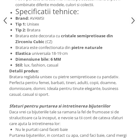
combinate diferite modele, culori si colectii.
Specificatii tehnice:
Brand:
AVAMSI
Tip 1:
Unisex
Tip 2:
Bratara
Bratara este decorata cu
cristale semipretioase din
Zirconiu Cubic
(CZ)
Bratara este confectionata din
pietre naturale
Elastica
universala 18-19 cm
Dimensiune bile: 6 MM
Stil:
lux, fashion, casual
Detalii produs:
Bratara reglabila unisex cu pietre semipretioase cu pandativ.
Perfecta pentru femei, barbati, tineri, adulti, copii, doamne,
domnisoare, domni. Ideala pentru tinute elegante, business
casual, casual si sport.
Sfaturi pentru purtarea si intretinerea bijuteriilor
Daca vrei ca bijuteriile tale sa ramana la fel de frumoase si de
stralucitoare ca la inceput, e nevoie sa tii cont de cateva sfaturi
care ajuta la intretinerea lor:
Nu le purtati cand faceti baie
Purtarea bijuteriilor, in contact cu apa, cand faci baie, cand mergi