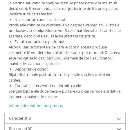
la piscina sau cand te speli pe maini le poate deteriora mai mult
decat crezi. E recomandat sa le dai jos inainte de fiecare spalare,
indiferent de calitatea lor.
Nu le purtati cand faceti curat
Produsele chimice de curatare le va degrada iremediabil. Pietrele
pretioase sau semipretioase vor fi cele mai afectate, riscand sa fie
zgariate, decolorate sau sa le fie afectata structura.
Evitati contactul cu parfumul
Alcoolul sau substantele pe care le contin aceste produse
cosmetice iti vor deteriora bijuteriile sau le pot murdari. De aceea
este indicat sa folositi parfumul, cremele de corp sau fixativul
inainte de a va pune bijuteriile.
Depozitati-le corect
Bijuteriile trebuie pastrate in cutii speciale sau in saculeti din
catifea.
Curatati-le frecvent si nu dormiti cu ele
Stergeti bijuteriile dupa fiecare purtare cu o carpa moale si dati-le
jos mereu inainte de culcare.
Informatii conformitate produs
Caracteristici
Review-uri
(0)