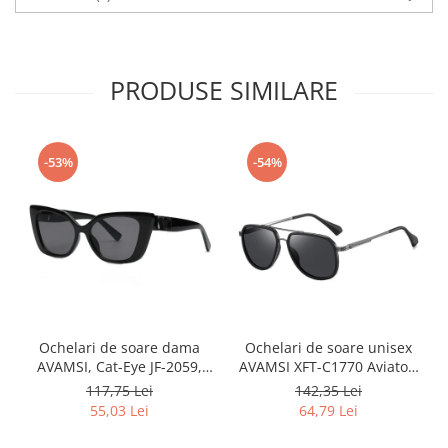
PRODUSE SIMILARE
-53%
-54%
Ochelari de soare dama
Ochelari de soare unisex
AVAMSI, Cat-Eye JF-2059,
AVAMSI XFT-C1770 Aviator,
Negru
Polarizati, Negru
117,75 Lei
142,35 Lei
55,03 Lei
64,79 Lei