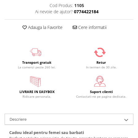
Cod Produs:
1105
Ai nevoie de ajutor?
0774422184
Adauga la Favorite
Cere informatii
Transport gratuit
Retur
La comenzi peste 260 lei.
In termen de 30 zile.
LIVRARE IN EASYBOX
Suport clienti
Ridicare personala.
Contactati-ne pe pagina dedicata.
Descriere
Cadou ideal pentru femei sau barbati