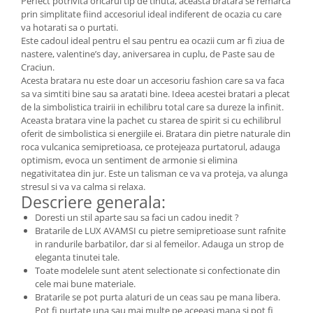
Perfect potrivita oricarui tip de tinuta, aceasta bratara se remarca
prin simplitate fiind accesoriul ideal indiferent de ocazia cu care
va hotarati sa o purtati.
Este cadoul ideal pentru el sau pentru ea ocazii cum ar fi ziua de
nastere, valentine’s day, aniversarea in cuplu, de Paste sau de
Craciun.
Acesta bratara nu este doar un accesoriu fashion care sa va faca
sa va simtiti bine sau sa aratati bine. Ideea acestei bratari a plecat
de la simbolistica trairii in echilibru total care sa dureze la infinit.
Aceasta bratara vine la pachet cu starea de spirit si cu echilibrul
oferit de simbolistica si energiile ei. Bratara din pietre naturale din
roca vulcanica semipretioasa, ce protejeaza purtatorul, adauga
optimism, evoca un sentiment de armonie si elimina
negativitatea din jur. Este un talisman ce va va proteja, va alunga
stresul si va va calma si relaxa.
Descriere generala:
Doresti un stil aparte sau sa faci un cadou inedit ?
Bratarile de LUX AVAMSI cu pietre semipretioase sunt rafnite
in randurile barbatilor, dar si al femeilor. Adauga un strop de
eleganta tinutei tale.
Toate modelele sunt atent selectionate si confectionate din
cele mai bune materiale.
Bratarile se pot purta alaturi de un ceas sau pe mana libera.
Pot fi purtate una sau mai multe pe aceeasi mana si pot fi