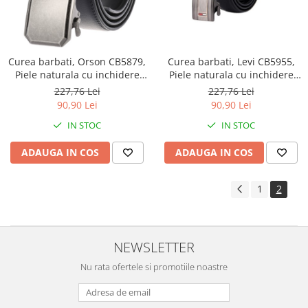
Curea barbati, Orson CB5879,
Curea barbati, Levi CB5955,
Piele naturala cu inchidere
Piele naturala cu inchidere
automata, Negru, 3.5x125cm
automata, Negru, 3.5x125cm
227,76 Lei
227,76 Lei
90,90 Lei
90,90 Lei
IN STOC
IN STOC
ADAUGA IN COS
ADAUGA IN COS
1
2
NEWSLETTER
Nu rata ofertele si promotiile noastre