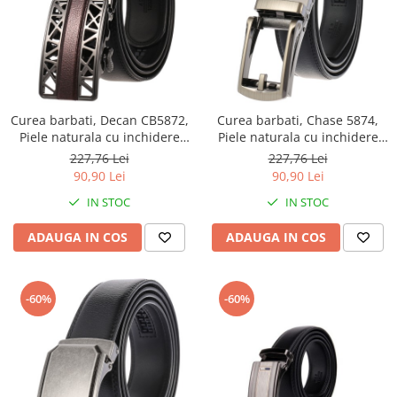
Curea barbati, Decan CB5872,
Curea barbati, Chase 5874,
Piele naturala cu inchidere
Piele naturala cu inchidere
automata, Negru, 3.5x125cm
automata, Negru, 3.5x125cm
227,76 Lei
227,76 Lei
90,90 Lei
90,90 Lei
IN STOC
IN STOC
ADAUGA IN COS
ADAUGA IN COS
-60%
-60%