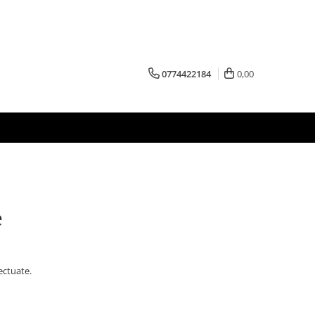
0774422184
0,00
e
ectuate.