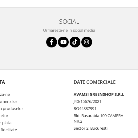
SOCIAL
Urmareste-ne in social media
TA
DATE COMERCIALE
za-ne
AVAMSI GREENSHOP S.R.L
comenzilor
J40/15676/2021
a produselor
RO44887991
retur
Bld. Basarabia 100 CAMERA
NR.2
 plata
Sector 2, Bucuresti
fidelitate