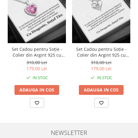
Set Cadou pentru Soție -
Set Cadou pentru Soție -
Colier din Argint 925 cu
Colier din Argint 925 cu
Pandantiv Perla Roz, placat
Pandantiv Inima Eternă,
310,00 Lei
310,00 Lei
cu rodiu, în Cutie Elegantă
placat cu rodiu, în Cutie
179,00 Lei
179,00 Lei
cu Mesaj Emoționant
Elegantă cu Mesaj
IN STOC
IN STOC
Personalizat
ADAUGA IN COS
ADAUGA IN COS
NEWSLETTER