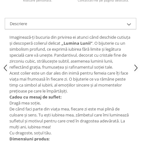
Ridicare personala.
Contactati-ne pe pagina dedicata.
Descriere
Imaginează-ți bucuria din privirea ei atunci când deschide cutiuța
și descoperă colierul delicat
„Lumina Lunii”
. O bijuterie cu un
simbolism profund, ce exprimă iubirea fără limite și legătura
specială care vă unește. Pandantivul, decorat cu cristale fine de
zirconiu cubic, strălucește subtil, asemenea luminii lunii,
reflectând grația, frumusețea și rafinamentul soției tale.
Acest colier este un dar ales din inimă pentru femeia care îți face
viața mai frumoasă în fiecare zi. O bijuterie ce va rămâne peste
timp ca simbol al iubirii, al emoțiilor sincere și al momentelor
prețioase pe care le împărtășiți.
Cadou cu mesaj de suflet:
Dragă mea soție,
De când faci parte din viața mea, fiecare zi este mai plină de
culoare și sens. Tu ești iubirea mea, zâmbetul care îmi luminează
sufletul și motivul pentru care cred în dragostea adevărată. La
mulți ani, iubirea mea!
Cu dragoste, soțul tău.
Dimensiuni produs: