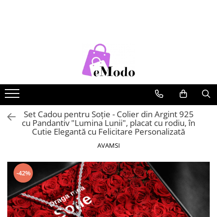
CADOURI
FEMEI
BARBATI
COPII
CADOU SOȚIE
PORTOFELE DAMA
CURELE BARBATI
RUCSACURI COPII
CADOU IUBITĂ
GENTI DAMA
GENTI BARBATI
CADOU MAMĂ
RUCSACURI DAMA
PORTOFELE BARBATI
CADOU FIICĂ
CURELE DAMA
RUCSACURI BARBATI
OCHELARI DE SOARE DAMA
OCHELARI DE SOARE BARBATI
Set Cadou pentru Soție - Colier din Argint 925
cu Pandantiv "Lumina Lunii", placat cu rodiu, în
BRATARI DAMA
BRATARI BARBATI
Cutie Elegantă cu Felicitare Personalizată
BRETELE
AVAMSI
CEASURI BARBATi
-42%