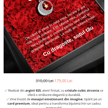
310,00 Lei
179,00 Lei
✅ Realizat din
argint 925
, atent finisat, cu
cristale cubic zirconia
ce
oferă o strălucire elegantă și durabilă.
✅ Vine însoțit de
mesajul emoționant din imagine
, tipărit pe un
card premium
, ideal pentru a transforma bijuteria într-un cadou
memorabil.