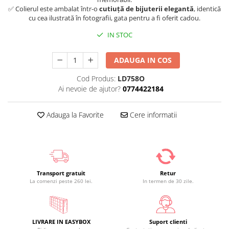
✅ Colierul este ambalat într-o
cutiuță de bijuterii elegantă
, identică
cu cea ilustrată în fotografii, gata pentru a fi oferit cadou.
IN STOC
ADAUGA IN COS
Cod Produs:
LD758O
Ai nevoie de ajutor?
0774422184
Adauga la Favorite
Cere informatii
Transport gratuit
Retur
La comenzi peste 260 lei.
In termen de 30 zile.
LIVRARE IN EASYBOX
Suport clienti