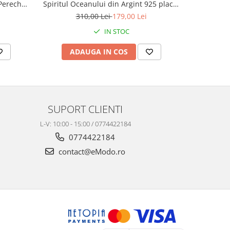
Pereche,
Spiritul Oceanului din Argint 925 placat
Argint
antă cu
cu rodiu, Cutie Elegantă și Felicitare
Înțelepciu
310,00 Lei
179,00 Lei
3
Personalizată
Elegan
IN STOC
ADAUGA IN COS
AD
SUPORT CLIENTI
L-V: 10:00 - 15:00 / 0774422184
0774422184
contact@eModo.ro