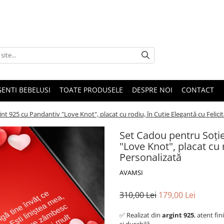
GENTI BEBELUSI
TOATE PRODUSELE
DESPRE NOI
CONTACT
int 925 cu Pandantiv "Love Knot", placat cu rodiu, în Cutie Elegantă cu Felici
Set Cadou pentru Soție
"Love Knot", placat cu 
Personalizată
AVAMSI
310,00 Lei
179,00 Lei
✅ Realizat din
argint 925
, atent fin