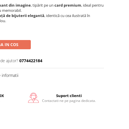
ant din imagine
, tipărit pe un
card premium
, ideal pentru
ou memorabil.
uță de bijuterii elegantă
, identică cu cea ilustrată în
dou.
A IN COS
 de ajutor?
0774422184
informatii
OX
Suport clienti
.
Contactati-ne pe pagina dedicata.