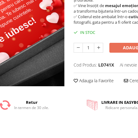
și durabilă.
✅ Vine însoțit de
mesajul emoțion
a transforma bijuteria într-un cad
✅ Colierul este ambalat într-o
cuti
fotografii, gata pentru a fi oferit ca
IN STOC
ADAUG
Cod Produs:
LD741X
Ai nevoie
Adauga la Favorite
Cere 
Retur
LIVRARE IN EASYB
In termen de 30 zile.
Ridicare personala