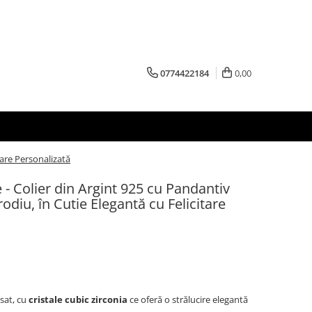
0774422184
0,00
tare Personalizată
 - Colier din Argint 925 cu Pandantiv
rodiu, în Cutie Elegantă cu Felicitare
isat, cu
cristale cubic zirconia
ce oferă o strălucire elegantă