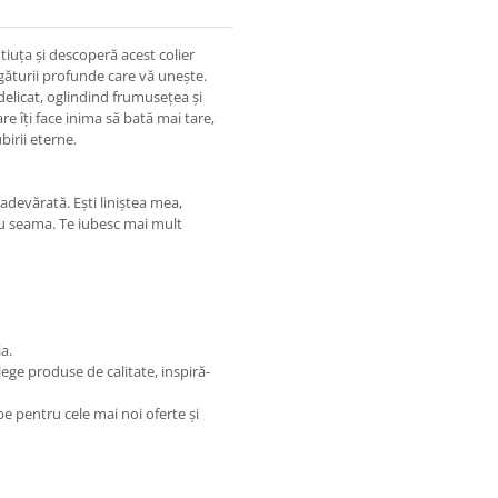
iuța și descoperă acest colier
legăturii profunde care vă unește.
 delicat, oglindind frumusețea și
e îți face inima să bată mai tare,
irii eterne.
adevărată. Ești liniștea mea,
u seama. Te iubesc mai mult
a.
lege produse de calitate, inspiră-
 pentru cele mai noi oferte și