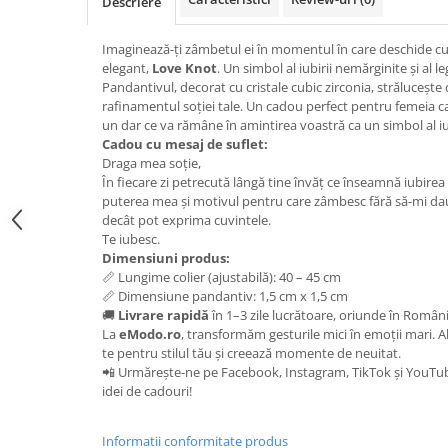
Descriere
Imaginează-ți zâmbetul ei în momentul în care deschide cut
elegant,
Love Knot
. Un simbol al iubirii nemărginite și al 
Pandantivul, decorat cu cristale cubic zirconia, strălucește
rafinamentul soției tale. Un cadou perfect pentru femeia car
un dar ce va rămâne în amintirea voastră ca un simbol al iub
Cadou cu mesaj de suflet:
Draga mea soție,
În fiecare zi petrecută lângă tine învăț ce înseamnă iubirea 
puterea mea și motivul pentru care zâmbesc fără să-mi da
decât pot exprima cuvintele.
Te iubesc.
Dimensiuni produs:
📏 Lungime colier (ajustabilă): 40 – 45 cm
📏 Dimensiune pandantiv: 1,5 cm x 1,5 cm
🚚
Livrare rapidă
în 1–3 zile lucrătoare, oriunde în Români
La
eModo.ro
, transformăm gesturile mici în emoții mari. A
te pentru stilul tău și creează momente de neuitat.
📲 Urmărește-ne pe Facebook, Instagram, TikTok și YouTube
idei de cadouri!
Informatii conformitate produs