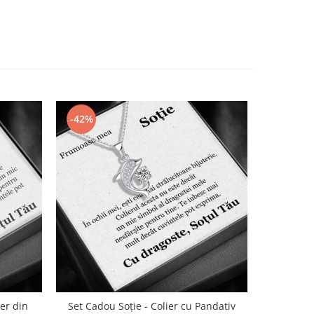
-42%
-42%
ier din
Set Cadou Soție - Colier cu Pandativ
Set Cado