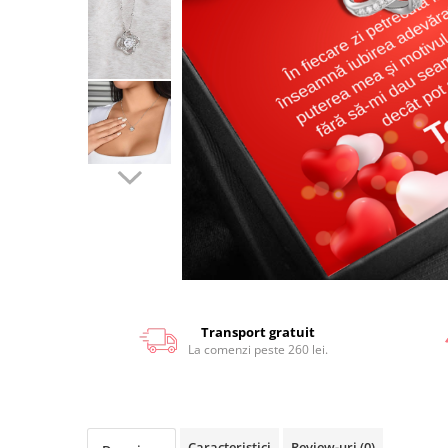
Transport gratuit
La comenzi peste 260 lei.
Caracteristici
Review-uri
(0)