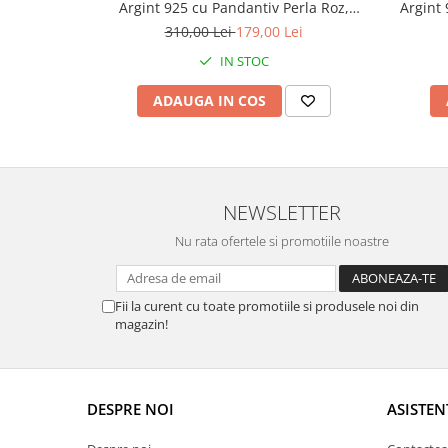
Argint 925 cu Pandantiv Perla Roz,
Argint 
placat cu rodiu, în Cutie Elegantă cu
placat
310,00 Lei
179,00 Lei
Mesaj Emoționant
IN STOC
ADAUGA IN COS
NEWSLETTER
Nu rata ofertele si promotiile noastre
Fii la curent cu toate promotiile si produsele noi din
magazin!
DESPRE NOI
ASISTEN