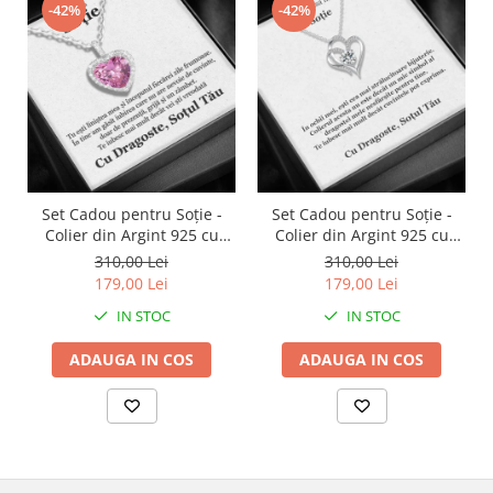
-42%
-42%
Set Cadou pentru Soție -
Set Cadou pentru Soție -
Colier din Argint 925 cu
Colier din Argint 925 cu
Pandantiv Perla Roz, placat
Pandantiv Inima Eternă,
310,00 Lei
310,00 Lei
cu rodiu, în Cutie Elegantă
placat cu rodiu, în Cutie
179,00 Lei
179,00 Lei
cu Mesaj Emoționant
Elegantă cu Mesaj
IN STOC
IN STOC
Personalizat
ADAUGA IN COS
ADAUGA IN COS