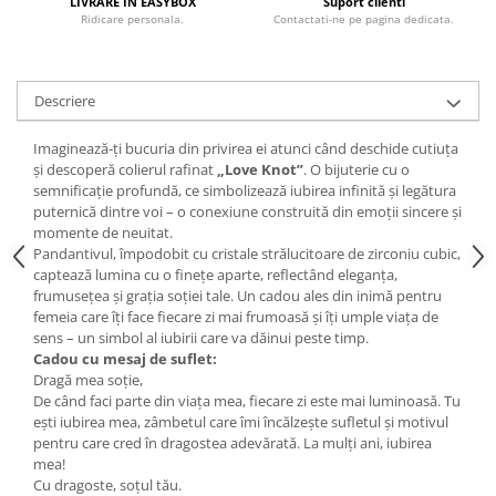
LIVRARE IN EASYBOX
Suport clienti
Ridicare personala.
Contactati-ne pe pagina dedicata.
Descriere
Imaginează-ți bucuria din privirea ei atunci când deschide cutiuța
și descoperă colierul rafinat
„Love Knot”
. O bijuterie cu o
semnificație profundă, ce simbolizează iubirea infinită și legătura
puternică dintre voi – o conexiune construită din emoții sincere și
momente de neuitat.
Pandantivul, împodobit cu cristale strălucitoare de zirconiu cubic,
captează lumina cu o finețe aparte, reflectând eleganța,
frumusețea și grația soției tale. Un cadou ales din inimă pentru
femeia care îți face fiecare zi mai frumoasă și îți umple viața de
sens – un simbol al iubirii care va dăinui peste timp.
Cadou cu mesaj de suflet:
Dragă mea soție,
De când faci parte din viața mea, fiecare zi este mai luminoasă. Tu
ești iubirea mea, zâmbetul care îmi încălzește sufletul și motivul
pentru care cred în dragostea adevărată. La mulți ani, iubirea
mea!
Cu dragoste, soțul tău.