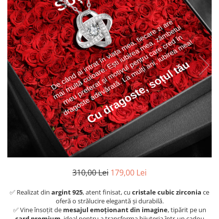
310,00 Lei
179,00 Lei
✅ Realizat din
argint 925
, atent finisat, cu
cristale cubic zirconia
ce
oferă o strălucire elegantă și durabilă.
✅ Vine însoțit de
mesajul emoționant din imagine
, tipărit pe un
card premium
, ideal pentru a transforma bijuteria într-un cadou