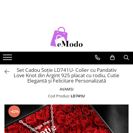
CADOURI
FEMEI
BARBATI
COPII
CADOU SOȚIE
PORTOFELE DAMA
CURELE BARBATI
RUCSACURI COPII
CADOU IUBITĂ
GENTI DAMA
GENTI BARBATI
CADOU MAMĂ
RUCSACURI DAMA
PORTOFELE BARBATI
CADOU FIICĂ
CURELE DAMA
RUCSACURI BARBATI
OCHELARI DE SOARE DAMA
OCHELARI DE SOARE BARBATI
Set Cadou Soție LD741U- Colier cu Pandativ
Love Knot din Argint 925 placat cu rodiu, Cutie
BRATARI DAMA
BRATARI BARBATI
Elegantă și Felicitare Personalizată
BRETELE
AVAMSI
Cod Produs:
LD741U
CEASURI BARBATi
-42%