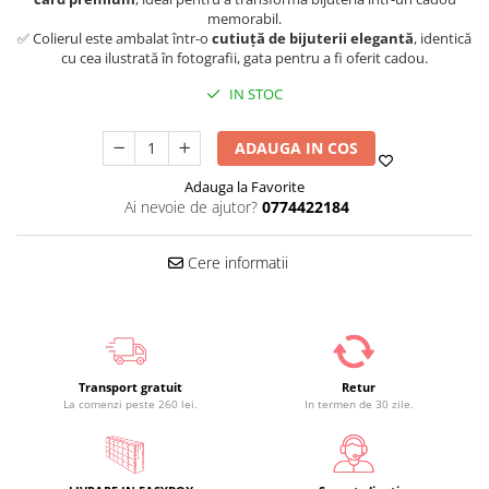
memorabil.
✅ Colierul este ambalat într-o
cutiuță de bijuterii elegantă
, identică
cu cea ilustrată în fotografii, gata pentru a fi oferit cadou.
IN STOC
ADAUGA IN COS
Adauga la Favorite
Ai nevoie de ajutor?
0774422184
Cere informatii
Transport gratuit
Retur
La comenzi peste 260 lei.
In termen de 30 zile.