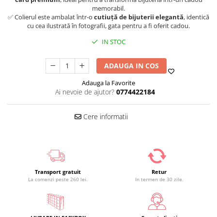
memorabil.
✅ Colierul este ambalat într-o
cutiuță de bijuterii elegantă
, identică
cu cea ilustrată în fotografii, gata pentru a fi oferit cadou.
IN STOC
ADAUGA IN COS
Adauga la Favorite
Ai nevoie de ajutor?
0774422184
Cere informatii
Transport gratuit
Retur
La comenzi peste 260 lei.
In termen de 30 zile.