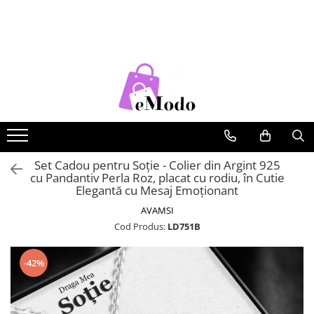
CADOURI
FEMEI
BARBATI
COPII
CADOU SOȚIE
PORTOFELE DAMA
CURELE BARBATI
RUCSACURI COPII
CADOU IUBITĂ
GENTI DAMA
GENTI BARBATI
CADOU MAMĂ
RUCSACURI DAMA
PORTOFELE BARBATI
CADOU FIICĂ
CURELE DAMA
RUCSACURI BARBATI
OCHELARI DE SOARE DAMA
OCHELARI DE SOARE BARBATI
Set Cadou pentru Soție - Colier din Argint 925
cu Pandantiv Perla Roz, placat cu rodiu, în Cutie
BRATARI DAMA
BRATARI BARBATI
Elegantă cu Mesaj Emoționant
BRETELE
AVAMSI
Cod Produs:
LD751B
CEASURI BARBATi
-42%