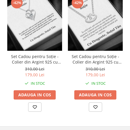
-42%
-42%
Set Cadou pentru Soție -
Set Cadou pentru Soție -
Colier din Argint 925 cu
Colier din Argint 925 cu
Pandantiv Inima Eternă,
Pandantiv Inimi Pereche,
310,00 Lei
310,00 Lei
placat cu rodiu, în Cutie
placat cu rodiu, în Cutie
179,00 Lei
179,00 Lei
Elegantă cu Mesaj
Elegantă cu Mesaj
IN STOC
IN STOC
Personalizat
Personalizat
ADAUGA IN COS
ADAUGA IN COS