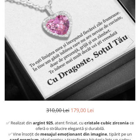
310,00 Lei
179,00 Lei
✅ Realizat din
argint 925
, atent finisat, cu
cristale cubic zirconia
ce
oferă o strălucire elegantă și durabilă.
✅ Vine însoțit de
mesajul emoționant din imagine
, tipărit pe un
card premium
, ideal pentru a transforma bijuteria într-un cadou