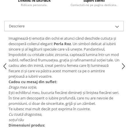
LIVRARE IN EASYBOX
Suport clienti
Ridicare personala.
Contactati-ne pe pagina dedicata.
Descriere
Imaginează-ți emoția din ochii ei atunci când deschide cutiuța și
descoperă colierul elegant
Perla Roz
. Un simbol delicat al iubirii
sincere și al legăturii speciale care vă unește. Pandantivul,
împodobit cu cristale cubic zirconia, captează lumina într-un mod
subtil, reflectând frumusețea, grația și rafinamentul soției tale. Un
cadou ales din inimă, creat pentru femeia care îți luminează
fiecare zi și care va păstra acest moment ca pe o amintire
prețioasă a iubirii voastre.
Cadou cu mesaj din suflet:
Draga mea soție,
Ești echilibrul meu, bucuria fiecărei dimineți și liniștea fiecărei seri.
În tine am descoperit o iubire profundă, care nu are nevoie de
promisiuni, ci doar de sinceritate, grijă și un zâmbet.
Te iubesc mai mult decât pot exprima în cuvinte.
Cu toată dragostea,
soțul tău
Dimensiuni produs: