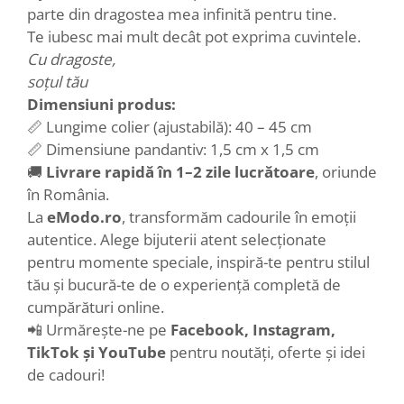
parte din dragostea mea infinită pentru tine.
Te iubesc mai mult decât pot exprima cuvintele.
Cu dragoste,
soțul tău
Dimensiuni produs:
📏 Lungime colier (ajustabilă): 40 – 45 cm
📏 Dimensiune pandantiv: 1,5 cm x 1,5 cm
🚚
Livrare rapidă în 1–2 zile lucrătoare
, oriunde
în România.
La
eModo.ro
, transformăm cadourile în emoții
autentice. Alege bijuterii atent selecționate
pentru momente speciale, inspiră-te pentru stilul
tău și bucură-te de o experiență completă de
cumpărături online.
📲 Urmărește-ne pe
Facebook, Instagram,
TikTok și YouTube
pentru noutăți, oferte și idei
de cadouri!