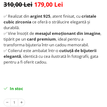
310,00 Lei
179,00 Lei
✅ Realizat din
argint 925
, atent finisat, cu
cristale
cubic zirconia
ce oferă o strălucire elegantă și
durabilă.
✅ Vine însoțit de
mesajul emoționant din imagine
,
tipărit pe un
card premium
, ideal pentru a
transforma bijuteria într-un cadou memorabil.
✅ Colierul este ambalat într-o
cutiuță de bijuterii
elegantă
, identică cu cea ilustrată în fotografii, gata
pentru a fi oferit cadou.
In stoc