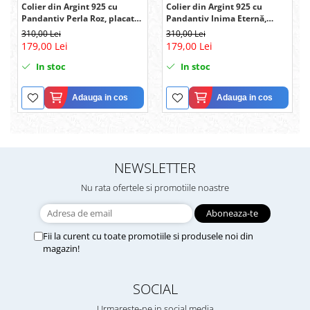
Colier din Argint 925 cu
Colier din Argint 925 cu
Pandantiv Perla Roz, placat
Pandantiv Inima Eternă,
cu rodiu, în Cutie Elegantă cu
placat cu rodiu, în Cutie
310,00 Lei
310,00 Lei
Mesaj Emoționant
Elegantă cu Mesaj
179,00 Lei
179,00 Lei
Personalizat
In stoc
In stoc
Adauga in cos
Adauga in cos
NEWSLETTER
Nu rata ofertele si promotiile noastre
Fii la curent cu toate promotiile si produsele noi din
magazin!
SOCIAL
Urmareste-ne in social media