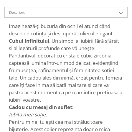
Descriere
Imaginează-ți bucuria din ochii ei atunci când
deschide cutiuța și descoperă colierul elegant
Cubul Infinitului
. Un simbol al iubirii fără sfârșit
și al legăturii profunde care vă unește.
Pandantivul, decorat cu cristale cubic zirconia,
captează lumina într-un mod delicat, evidențiind
frumusețea, rafinamentul și feminitatea soției
tale. Un cadou ales din inimă, creat pentru femeia
care îți face inima să bată mai tare și care va
păstra acest moment ca pe o amintire prețioasă a
iubirii voastre.
Cadou cu mesaj din suflet:
Iubita mea soție,
Pentru mine, tu ești cea mai strălucitoare
bijuterie. Acest colier reprezintă doar o mică