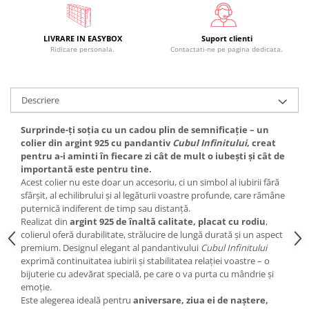
LIVRARE IN EASYBOX
Suport clienti
Ridicare personala.
Contactati-ne pe pagina dedicata.
Descriere
Surprinde-ți soția cu un cadou plin de semnificație – un
colier din argint 925 cu pandantiv
Cubul Infinitului
, creat
pentru a-i aminti în fiecare zi cât de mult o iubești și cât de
importantă este pentru tine.
Acest colier nu este doar un accesoriu, ci un simbol al iubirii fără
sfârșit, al echilibrului și al legăturii voastre profunde, care rămâne
puternică indiferent de timp sau distanță.
Realizat din
argint 925 de înaltă calitate, placat cu rodiu
,
colierul oferă durabilitate, strălucire de lungă durată și un aspect
premium. Designul elegant al pandantivului
Cubul Infinitului
exprimă continuitatea iubirii și stabilitatea relației voastre – o
bijuterie cu adevărat specială, pe care o va purta cu mândrie și
emoție.
Este alegerea ideală pentru
aniversare, ziua ei de naștere,