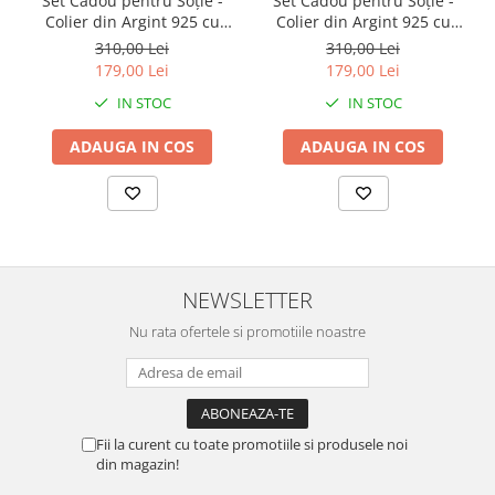
Set Cadou pentru Soție -
Set Cadou pentru Soție -
Colier din Argint 925 cu
Colier din Argint 925 cu
Pandantiv Perla Roz, placat
Pandantiv Inima Eternă,
310,00 Lei
310,00 Lei
cu rodiu, în Cutie Elegantă
placat cu rodiu, în Cutie
179,00 Lei
179,00 Lei
cu Mesaj Emoționant
Elegantă cu Mesaj
IN STOC
IN STOC
Personalizat
ADAUGA IN COS
ADAUGA IN COS
NEWSLETTER
Nu rata ofertele si promotiile noastre
Fii la curent cu toate promotiile si produsele noi
din magazin!