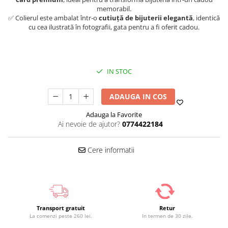
memorabil.
✅ Colierul este ambalat într-o
cutiuță de bijuterii elegantă
, identică
cu cea ilustrată în fotografii, gata pentru a fi oferit cadou.
IN STOC
ADAUGA IN COS
Adauga la Favorite
Ai nevoie de ajutor?
0774422184
Cere informatii
Transport gratuit
Retur
La comenzi peste 260 lei.
In termen de 30 zile.