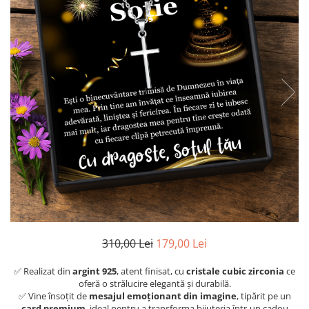
310,00 Lei
179,00 Lei
✅ Realizat din
argint 925
, atent finisat, cu
cristale cubic zirconia
ce
oferă o strălucire elegantă și durabilă.
✅ Vine însoțit de
mesajul emoționant din imagine
, tipărit pe un
card premium
, ideal pentru a transforma bijuteria într-un cadou