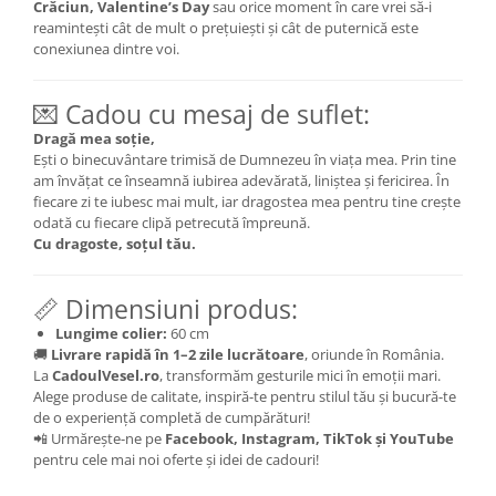
Crăciun, Valentine’s Day
sau orice moment în care vrei să-i
reamintești cât de mult o prețuiești și cât de puternică este
conexiunea dintre voi.
💌 Cadou cu mesaj de suflet:
Dragă mea soție,
Ești o binecuvântare trimisă de Dumnezeu în viața mea. Prin tine
am învățat ce înseamnă iubirea adevărată, liniștea și fericirea. În
fiecare zi te iubesc mai mult, iar dragostea mea pentru tine crește
odată cu fiecare clipă petrecută împreună.
Cu dragoste, soțul tău.
📏 Dimensiuni produs:
Lungime colier:
60 cm
🚚
Livrare rapidă în 1–2 zile lucrătoare
, oriunde în România.
La
CadoulVesel.ro
, transformăm gesturile mici în emoții mari.
Alege produse de calitate, inspiră-te pentru stilul tău și bucură-te
de o experiență completă de cumpărături!
📲 Urmărește-ne pe
Facebook, Instagram, TikTok și YouTube
pentru cele mai noi oferte și idei de cadouri!