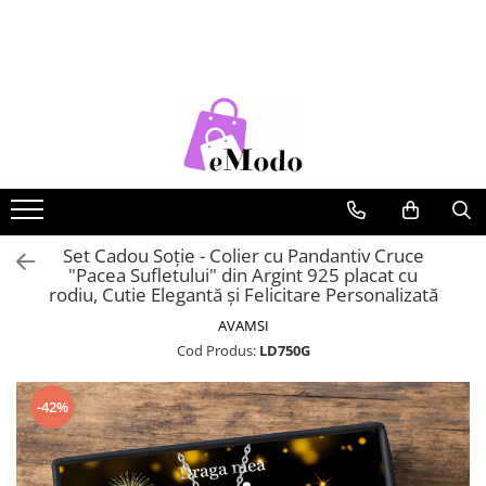
CADOURI
FEMEI
BARBATI
COPII
CADOU SOȚIE
PORTOFELE DAMA
CURELE BARBATI
RUCSACURI COPII
CADOU IUBITĂ
GENTI DAMA
GENTI BARBATI
CADOU MAMĂ
RUCSACURI DAMA
PORTOFELE BARBATI
CADOU FIICĂ
CURELE DAMA
RUCSACURI BARBATI
OCHELARI DE SOARE DAMA
OCHELARI DE SOARE BARBATI
Set Cadou Soție - Colier cu Pandantiv Cruce
"Pacea Sufletului" din Argint 925 placat cu
BRATARI DAMA
BRATARI BARBATI
rodiu, Cutie Elegantă și Felicitare Personalizată
BRETELE
AVAMSI
Cod Produs:
LD750G
CEASURI BARBATi
-42%