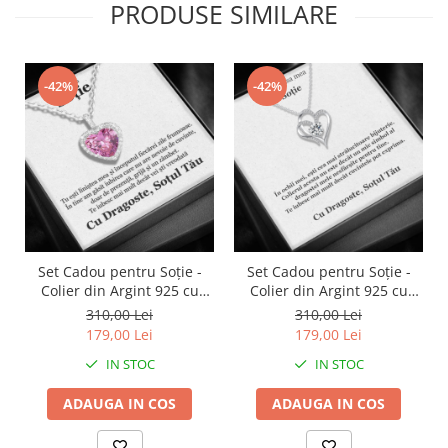
PRODUSE SIMILARE
-42%
-42%
Set Cadou pentru Soție -
Set Cadou pentru Soție -
Colier din Argint 925 cu
Colier din Argint 925 cu
Pandantiv Perla Roz, placat
Pandantiv Inima Eternă,
310,00 Lei
310,00 Lei
cu rodiu, în Cutie Elegantă
placat cu rodiu, în Cutie
179,00 Lei
179,00 Lei
cu Mesaj Emoționant
Elegantă cu Mesaj
IN STOC
IN STOC
Personalizat
ADAUGA IN COS
ADAUGA IN COS