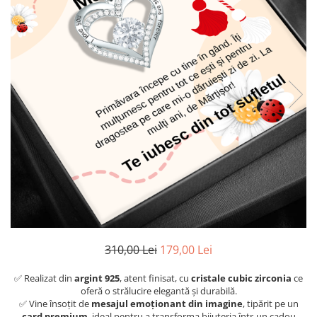
310,00 Lei
179,00 Lei
✅ Realizat din
argint 925
, atent finisat, cu
cristale cubic zirconia
ce
oferă o strălucire elegantă și durabilă.
✅ Vine însoțit de
mesajul emoționant din imagine
, tipărit pe un
card premium
, ideal pentru a transforma bijuteria într-un cadou