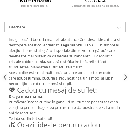
LIVRARE IN EASYBOX
Suport clienti
Ridicare personala.
Contactati-ne pe pagina dedicata.
Descriere
Imaginează-ți bucuria mamei tale atunci când deschide cutiuța și
descoperă acest colier delicat,
Legământul Iubirii
. Un simbol al
afecțiunii pure și al legăturii speciale dintre voi, o legătură care
devine tot mai puternică cu fiecare zi. Pandantivul, decorat cu
cristale cubic zirconia, radiază o strălucire fină, reflectând
frumusețea, blândețea și sufletul tău curat.
Acest colier este mai mult decât un accesoriu – este un cadou
care aduce lumină, bucurie și recunoștință, un simbol al iubirii
necondiționate dintre mamă și copil.
💖 Cadou cu mesaj de suflet:
Dragă mea mamă,
Primăvara începe cu tine în gând. Îți mulțumesc pentru tot ceea
ce ești și pentru dragostea pe care mi-o dăruiești zi de zi. La mulți
ani de Mărțișor!
Te iubesc din tot sufletul!
🎁 Ocazii ideale pentru cadou: