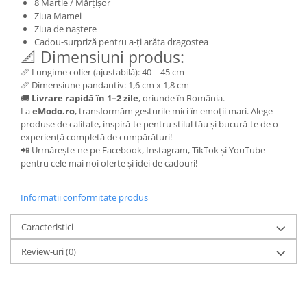
8 Martie / Mărțișor
Ziua Mamei
Ziua de naștere
Cadou-surpriză pentru a-ți arăta dragostea
📐 Dimensiuni produs:
📏 Lungime colier (ajustabilă): 40 – 45 cm
📏 Dimensiune pandantiv: 1,6 cm x 1,8 cm
🚚
Livrare rapidă în 1–2 zile
, oriunde în România.
La
eModo.ro
, transformăm gesturile mici în emoții mari. Alege
produse de calitate, inspiră-te pentru stilul tău și bucură-te de o
experiență completă de cumpărături!
📲 Urmărește-ne pe Facebook, Instagram, TikTok și YouTube
pentru cele mai noi oferte și idei de cadouri!
Informatii conformitate produs
Caracteristici
Review-uri
(0)