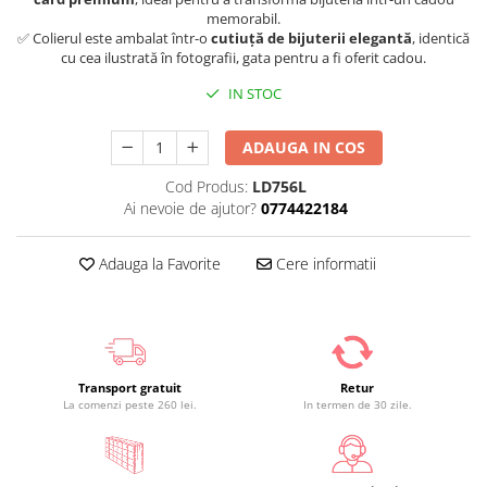
memorabil.
✅ Colierul este ambalat într-o
cutiuță de bijuterii elegantă
, identică
cu cea ilustrată în fotografii, gata pentru a fi oferit cadou.
IN STOC
ADAUGA IN COS
Cod Produs:
LD756L
Ai nevoie de ajutor?
0774422184
Adauga la Favorite
Cere informatii
Transport gratuit
Retur
La comenzi peste 260 lei.
In termen de 30 zile.