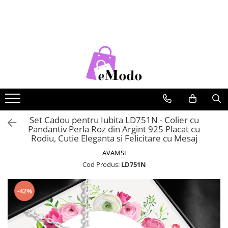
CADOURI
FEMEI
BARBATI
COPII
CADOU SOȚIE
PORTOFELE DAMA
CURELE BARBATI
RUCSACURI COPII
CADOU IUBITĂ
GENTI DAMA
GENTI BARBATI
CADOU MAMĂ
RUCSACURI DAMA
PORTOFELE BARBATI
CADOU FIICĂ
CURELE DAMA
RUCSACURI BARBATI
OCHELARI DE SOARE DAMA
OCHELARI DE SOARE BARBATI
Set Cadou pentru Iubita LD751N - Colier cu
Pandantiv Perla Roz din Argint 925 Placat cu
BRATARI DAMA
BRATARI BARBATI
Rodiu, Cutie Eleganta si Felicitare cu Mesaj
BRETELE
AVAMSI
Cod Produs:
LD751N
CEASURI BARBATi
-42%