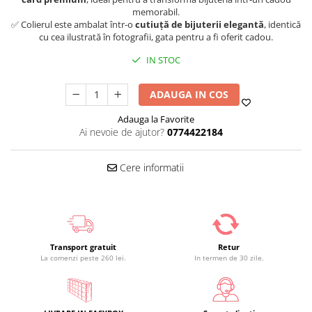
memorabil.
✅ Colierul este ambalat într-o
cutiuță de bijuterii elegantă
, identică
cu cea ilustrată în fotografii, gata pentru a fi oferit cadou.
IN STOC
ADAUGA IN COS
Adauga la Favorite
Ai nevoie de ajutor?
0774422184
Cere informatii
Transport gratuit
Retur
La comenzi peste 260 lei.
In termen de 30 zile.