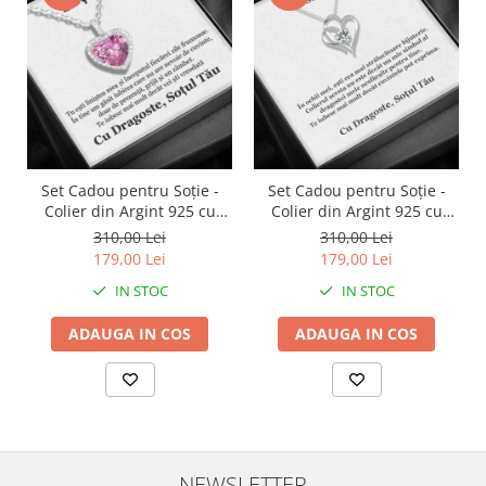
Set Cadou pentru Soție -
Set Cadou pentru Soție -
Colier din Argint 925 cu
Colier din Argint 925 cu
Pandantiv Perla Roz, placat
Pandantiv Inima Eternă,
310,00 Lei
310,00 Lei
cu rodiu, în Cutie Elegantă
placat cu rodiu, în Cutie
179,00 Lei
179,00 Lei
cu Mesaj Emoționant
Elegantă cu Mesaj
IN STOC
IN STOC
Personalizat
ADAUGA IN COS
ADAUGA IN COS
NEWSLETTER