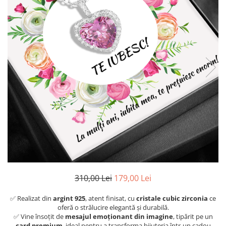
310,00 Lei
179,00 Lei
✅ Realizat din
argint 925
, atent finisat, cu
cristale cubic zirconia
ce
oferă o strălucire elegantă și durabilă.
✅ Vine însoțit de
mesajul emoționant din imagine
, tipărit pe un
card premium
, ideal pentru a transforma bijuteria într-un cadou