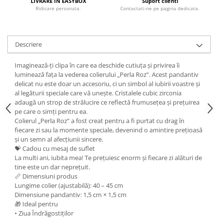
LIVRARE IN EASYBOX
Suport clienti
Ridicare personala.
Contactati-ne pe pagina dedicata.
Descriere
Imaginează-ți clipa în care ea deschide cutiuța și privirea îi
luminează fața la vederea colierului „Perla Roz”. Acest pandantiv
delicat nu este doar un accesoriu, ci un simbol al iubirii voastre și
al legăturii speciale care vă unește. Cristalele cubic zirconia
adaugă un strop de strălucire ce reflectă frumusețea și prețuirea
pe care o simți pentru ea.
Colierul „Perla Roz” a fost creat pentru a fi purtat cu drag în
fiecare zi sau la momente speciale, devenind o amintire prețioasă
și un semn al afecțiunii sincere.
💝 Cadou cu mesaj de suflet
La multi ani, iubita mea! Te prețuiesc enorm și fiecare zi alături de
tine este un dar neprețuit.
📏 Dimensiuni produs
Lungime colier (ajustabilă): 40 – 45 cm
Dimensiune pandantiv: 1,5 cm × 1,5 cm
🎁 Ideal pentru
• Ziua Îndrăgostiților