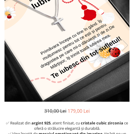
310,00 Lei
179,00 Lei
✅ Realizat din
argint 925
, atent finisat, cu
cristale cubic zirconia
ce
oferă o strălucire elegantă și durabilă.
✅ Vine însoțit de
mesajul emoționant din imagine
, tipărit pe un