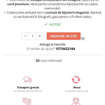
card premium
, ideal pentru a transforma bijuteria într-un cadou
memorabil.
✅ Colierul este ambalat într-o
cutiuță de bijuterii elegantă
, identică
cu cea ilustrată în fotografii, gata pentru a fi oferit cadou.
IN STOC
ADAUGA IN COS
Adauga la Favorite
Ai nevoie de ajutor?
0774422184
Cere informatii
Transport gratuit
Retur
La comenzi peste 260 lei.
In termen de 30 zile.