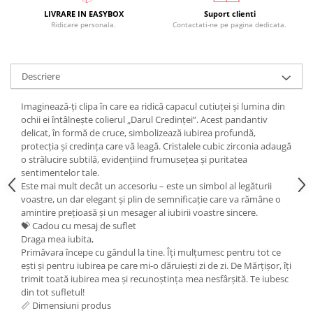
LIVRARE IN EASYBOX
Suport clienti
Ridicare personala.
Contactati-ne pe pagina dedicata.
Descriere
Imaginează-ți clipa în care ea ridică capacul cutiuței și lumina din
ochii ei întâlnește colierul „Darul Credinței”. Acest pandantiv
delicat, în formă de cruce, simbolizează iubirea profundă,
protecția și credința care vă leagă. Cristalele cubic zirconia adaugă
o strălucire subtilă, evidențiind frumusețea și puritatea
sentimentelor tale.
Este mai mult decât un accesoriu – este un simbol al legăturii
voastre, un dar elegant și plin de semnificație care va rămâne o
amintire prețioasă și un mesager al iubirii voastre sincere.
💝 Cadou cu mesaj de suflet
Draga mea iubita,
Primăvara începe cu gândul la tine. Îți mulțumesc pentru tot ce
ești și pentru iubirea pe care mi-o dăruiești zi de zi. De Mărțișor, îți
trimit toată iubirea mea și recunoștința mea nesfârșită. Te iubesc
din tot sufletul!
📏 Dimensiuni produs