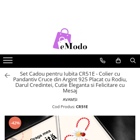
CADOURI
FEMEI
BARBATI
COPII
CADOU SOȚIE
PORTOFELE DAMA
CURELE BARBATI
RUCSACURI COPII
CADOU IUBITĂ
GENTI DAMA
GENTI BARBATI
CADOU MAMĂ
RUCSACURI DAMA
PORTOFELE BARBATI
CADOU FIICĂ
CURELE DAMA
RUCSACURI BARBATI
OCHELARI DE SOARE DAMA
OCHELARI DE SOARE BARBATI
Set Cadou pentru Iubita CR51E - Colier cu
Pandantiv Cruce din Argint 925 Placat cu Rodiu,
BRATARI DAMA
BRATARI BARBATI
Darul Credintei, Cutie Eleganta si Felicitare cu
Mesaj
BRETELE
AVAMSI
CEASURI BARBATi
Cod Produs:
CR51E
-42%