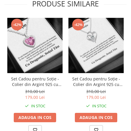
PRODUSE SIMILARE
-42%
-42%
Set Cadou pentru Soție -
Set Cadou pentru Soție -
Colier din Argint 925 cu
Colier din Argint 925 cu
Pandantiv Perla Roz, placat
Pandantiv Inima Eternă,
310,00 Lei
310,00 Lei
cu rodiu, în Cutie Elegantă
placat cu rodiu, în Cutie
179,00 Lei
179,00 Lei
cu Mesaj Emoționant
Elegantă cu Mesaj
IN STOC
IN STOC
Personalizat
ADAUGA IN COS
ADAUGA IN COS