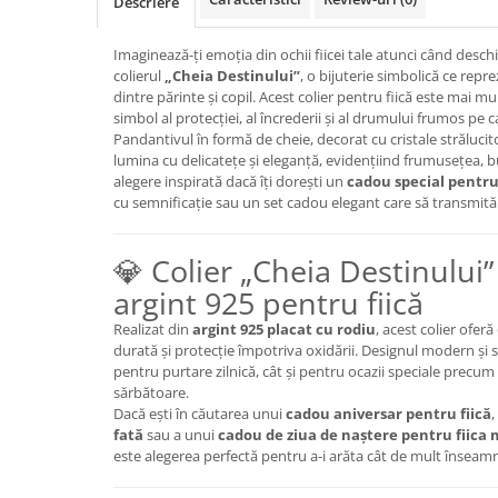
Descriere
Imaginează-ți emoția din ochii fiicei tale atunci când desc
colierul
„Cheia Destinului”
, o bijuterie simbolică ce repr
dintre părinte și copil. Acest colier pentru fiică este mai m
simbol al protecției, al încrederii și al drumului frumos pe ca
Pandantivul în formă de cheie, decorat cu cristale strălucito
lumina cu delicatețe și eleganță, evidențiind frumusețea, bu
alegere inspirată dacă îți dorești un
cadou special pentru 
cu semnificație sau un set cadou elegant care să transmit
💎 Colier „Cheia Destinului” 
argint 925 pentru fiică
Realizat din
argint 925 placat cu rodiu
, acest colier oferă
durată și protecție împotriva oxidării. Designul modern și si
pentru purtare zilnică, cât și pentru ocazii speciale precum 
sărbătoare.
Dacă ești în căutarea unui
cadou aniversar pentru fiică
,
fată
sau a unui
cadou de ziua de naștere pentru fiica
este alegerea perfectă pentru a-i arăta cât de mult înseam