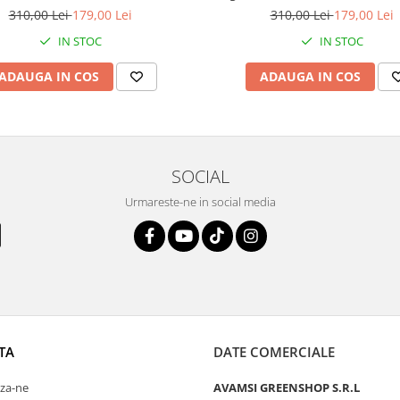
 cu rodiu, în Cutie Elegantă cu
placat cu rodiu, în Cutie Eleg
310,00 Lei
179,00 Lei
310,00 Lei
179,00 Lei
Mesaj Personalizat
Mesaj Personalizat
IN STOC
IN STOC
ADAUGA IN COS
ADAUGA IN COS
SOCIAL
Urmareste-ne in social media
TA
DATE COMERCIALE
za-ne
AVAMSI GREENSHOP S.R.L