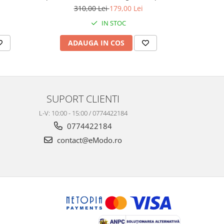
antă cu
cu rodiu, Cutie Elegantă și Felicitare
Înțelepciu
310,00 Lei
179,00 Lei
3
Personalizată
Elegan
IN STOC
ADAUGA IN COS
AD
SUPORT CLIENTI
L-V: 10:00 - 15:00 / 0774422184
0774422184
contact@eModo.ro