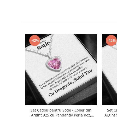
-42%
-42%
Set Cadou pentru Soție - Colier din
Set C
Argint 925 cu Pandantiv Perla Roz,
Argint 