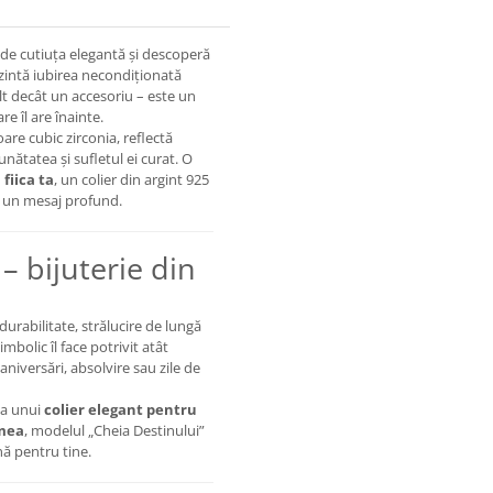
hide cutiuța elegantă și descoperă
ezintă iubirea necondiționată
ult decât un accesoriu – este un
re îl are înainte.
are cubic zirconia, reflectă
nătatea și sufletul ei curat. O
fiica ta
, un colier din argint 925
ă un mesaj profund.
– bijuterie din
 durabilitate, strălucire de lungă
mbolic îl face potrivit atât
aniversări, absolvire sau zile de
 a unui
colier elegant pentru
 mea
, modelul „Cheia Destinului”
nă pentru tine.