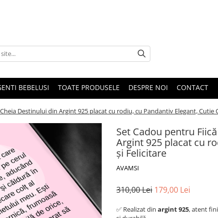
GENTI BEBELUSI
TOATE PRODUSELE
DESPRE NOI
CONTACT
Cheia Destinului din Argint 925 placat cu rodiu, cu Pandantiv Elegant, Cutie C
Set Cadou pentru Fiică
Argint 925 placat cu r
și Felicitare
AVAMSI
310,00 Lei
179,00 Lei
✅ Realizat din
argint 925
, atent fin