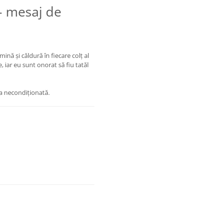
– mesaj de
ină și căldură în fiecare colț al
, iar eu sunt onorat să fiu tatăl
ta necondiționată.