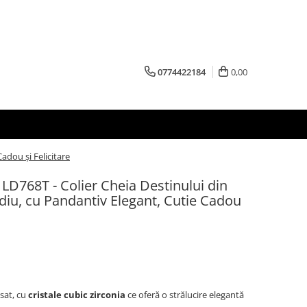
0774422184
0,00
adou și Felicitare
 LD768T - Colier Cheia Destinului din
odiu, cu Pandantiv Elegant, Cutie Cadou
isat, cu
cristale cubic zirconia
ce oferă o strălucire elegantă