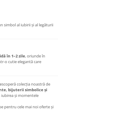
simbol al iubirii și al legăturii
dă în 1–2 zile
, oriunde în
tr-o cutie elegantă care
Descoperă colecția noastră de
te, bijuterii simbolice și
a iubirea și momentele
 pentru cele mai noi oferte și