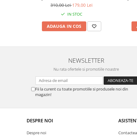
placat cu rodiu, în Cutie Elegantă cu
placat
310,00 Lei
179,00 Lei
Mesaj Emoționant
IN STOC
ADAUGA IN COS
NEWSLETTER
Nu rata ofertele si promotiile noastre
Fii la curent cu toate promotiile si produsele noi din
magazin!
DESPRE NOI
ASISTEN
Despre noi
Contactea