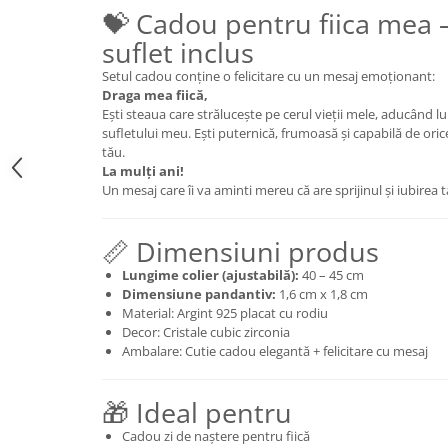
💝 Cadou pentru fiica mea 
suflet inclus
Setul cadou conține o felicitare cu un mesaj emoționant:
Draga mea fiică,
Ești steaua care strălucește pe cerul vieții mele, aducând lum
sufletului meu. Ești puternică, frumoasă și capabilă de orice
tău.
La mulți ani!
Un mesaj care îi va aminti mereu că are sprijinul și iubirea 
📏 Dimensiuni produs
Lungime colier (ajustabilă):
40 – 45 cm
Dimensiune pandantiv:
1,6 cm x 1,8 cm
Material: Argint 925 placat cu rodiu
Decor: Cristale cubic zirconia
Ambalare: Cutie cadou elegantă + felicitare cu mesaj
🎁 Ideal pentru
Cadou zi de naștere pentru fiică