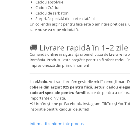
Cadou absolvire
Cadou Crăciun
Cadou de sărbători
Surpriză specială din partea tatălui
Un colier din argint pentru fiică este o amintire prețioasă, un 
care nu se va rupe niciodată.
🚚 Livrare rapidă în 1–2 zile
Comandă online în siguranță și beneficiază de
Livrare rapi
România. Produsul este pregătit pentru a fi oferit cadou, în
impresionează din primul moment.
La
eModo.ro
, transformăm gesturile mici în emoții mari. 
coliere din argint 925 pentru fiică, seturi cadou elegan
cadouri speciale pentru familie
, create pentru a celebr
importante din viață.
📲 Urmărește-ne pe Facebook, Instagram, TikTok și YouTube
inspirație pentru cadouri de suflet!
Informatii conformitate produs