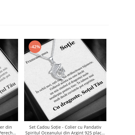
-42%
-42%
ier din
Set Cadou Soție - Colier cu Pandativ
Set Cado
Pereche,
Spiritul Oceanului din Argint 925 placat
Argint