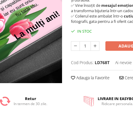
și durabilă.
✅ Vine însoțit de
mesajul emoțion
a transforma bijuteria într-un cad
✅ Colierul este ambalat într-o
cuti
fotografii, gata pentru a fi oferit ca
IN STOC
ADAUG
Cod Produs:
LD768T
Ai nevoie
Adauga la Favorite
Cere 
Retur
LIVRARE IN EASYB
In termen de 30 zile.
Ridicare personala