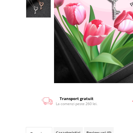
Transport gratuit
La comenzi peste 260 lei.
Caracteristici
Review-uri
(0)