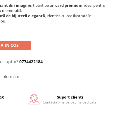
ant din imagine
, tipărit pe un
card premium
, ideal pentru
ou memorabil.
uță de bijuterii elegantă
, identică cu cea ilustrată în
dou.
A IN COS
 de ajutor?
0774422184
informatii
OX
Suport clienti
.
Contactati-ne pe pagina dedicata.