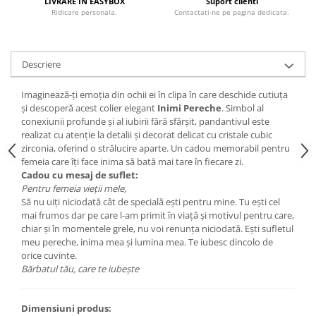
LIVRARE IN EASYBOX
Suport clienti
Ridicare personala.
Contactati-ne pe pagina dedicata.
Descriere
Imaginează-ți emoția din ochii ei în clipa în care deschide cutiuța
și descoperă acest colier elegant
Inimi Pereche
. Simbol al
conexiunii profunde și al iubirii fără sfârșit, pandantivul este
realizat cu atenție la detalii și decorat delicat cu cristale cubic
zirconia, oferind o strălucire aparte. Un cadou memorabil pentru
femeia care îți face inima să bată mai tare în fiecare zi.
Cadou cu mesaj de suflet:
Pentru femeia vieții mele,
Să nu uiți niciodată cât de specială ești pentru mine. Tu ești cel
mai frumos dar pe care l-am primit în viață și motivul pentru care,
chiar și în momentele grele, nu voi renunța niciodată. Ești sufletul
meu pereche, inima mea și lumina mea. Te iubesc dincolo de
orice cuvinte.
Bărbatul tău, care te iubește
Dimensiuni produs: