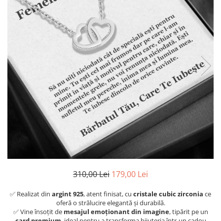
310,00 Lei
179,00 Lei
✅ Realizat din
argint 925
, atent finisat, cu
cristale cubic zirconia
ce
oferă o strălucire elegantă și durabilă.
✅ Vine însoțit de
mesajul emoționant din imagine
, tipărit pe un
card premium
, ideal pentru a transforma bijuteria într-un cadou