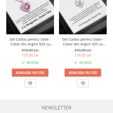
Set Cadou pentru Soție -
Set Cadou pentru Soție -
Colier din Argint 925 cu
Colier din Argint 925 cu
Pandantiv Perla Roz, placat
Pandantiv Inima Eternă,
310,00 Lei
310,00 Lei
cu rodiu, în Cutie Elegantă
placat cu rodiu, în Cutie
179,00 Lei
179,00 Lei
cu Mesaj Emoționant
Elegantă cu Mesaj
IN STOC
IN STOC
Personalizat
ADAUGA IN COS
ADAUGA IN COS
NEWSLETTER