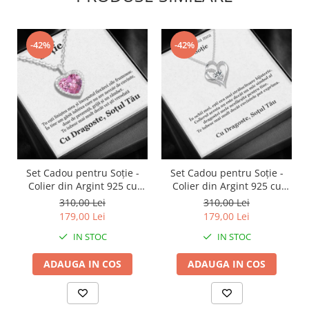
-42%
-42%
Set Cadou pentru Soție -
Set Cadou pentru Soție -
Colier din Argint 925 cu
Colier din Argint 925 cu
Pandantiv Perla Roz, placat
Pandantiv Inima Eternă,
310,00 Lei
310,00 Lei
cu rodiu, în Cutie Elegantă
placat cu rodiu, în Cutie
179,00 Lei
179,00 Lei
cu Mesaj Emoționant
Elegantă cu Mesaj
IN STOC
IN STOC
Personalizat
ADAUGA IN COS
ADAUGA IN COS