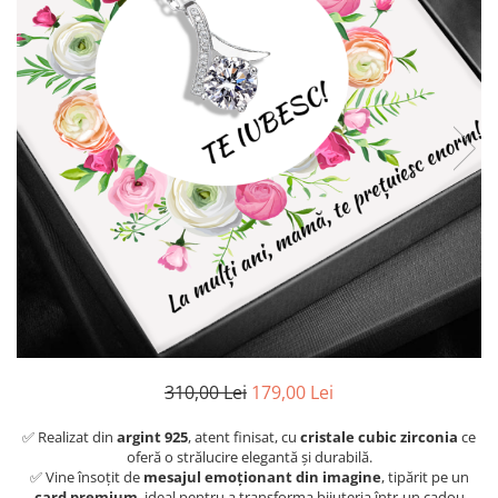
310,00 Lei
179,00 Lei
✅ Realizat din
argint 925
, atent finisat, cu
cristale cubic zirconia
ce
oferă o strălucire elegantă și durabilă.
✅ Vine însoțit de
mesajul emoționant din imagine
, tipărit pe un
card premium
, ideal pentru a transforma bijuteria într-un cadou