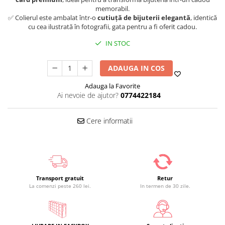
memorabil.
✅ Colierul este ambalat într-o
cutiuță de bijuterii elegantă
, identică
cu cea ilustrată în fotografii, gata pentru a fi oferit cadou.
IN STOC
ADAUGA IN COS
Adauga la Favorite
Ai nevoie de ajutor?
0774422184
Cere informatii
Transport gratuit
Retur
La comenzi peste 260 lei.
In termen de 30 zile.