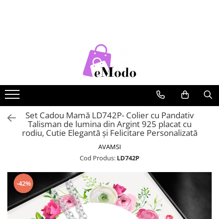
CADOURI
FEMEI
BARBATI
COPII
CADOU SOȚIE
PORTOFELE DAMA
CURELE BARBATI
RUCSACURI COPII
CADOU IUBITĂ
GENTI DAMA
GENTI BARBATI
CADOU MAMĂ
RUCSACURI DAMA
PORTOFELE BARBATI
CADOU FIICĂ
CURELE DAMA
RUCSACURI BARBATI
OCHELARI DE SOARE DAMA
OCHELARI DE SOARE BARBATI
Set Cadou Mamă LD742P- Colier cu Pandativ
Talisman de lumina din Argint 925 placat cu
BRATARI DAMA
BRATARI BARBATI
rodiu, Cutie Elegantă și Felicitare Personalizată
BRETELE
AVAMSI
Cod Produs:
LD742P
CEASURI BARBATi
-42%