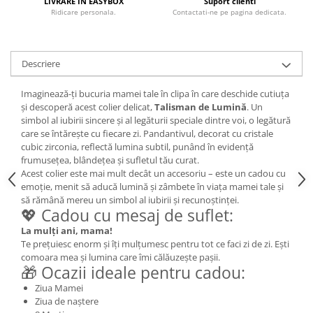
LIVRARE IN EASYBOX
Suport clienti
Ridicare personala.
Contactati-ne pe pagina dedicata.
Descriere
Imaginează-ți bucuria mamei tale în clipa în care deschide cutiuța
și descoperă acest colier delicat,
Talisman de Lumină
. Un
simbol al iubirii sincere și al legăturii speciale dintre voi, o legătură
care se întărește cu fiecare zi. Pandantivul, decorat cu cristale
cubic zirconia, reflectă lumina subtil, punând în evidență
frumusețea, blândețea și sufletul tău curat.
Acest colier este mai mult decât un accesoriu – este un cadou cu
emoție, menit să aducă lumină și zâmbete în viața mamei tale și
să rămână mereu un simbol al iubirii și recunoștinței.
💖 Cadou cu mesaj de suflet:
La mulți ani, mama!
Te prețuiesc enorm și îți mulțumesc pentru tot ce faci zi de zi. Ești
comoara mea și lumina care îmi călăuzește pașii.
🎁 Ocazii ideale pentru cadou:
Ziua Mamei
Ziua de naștere