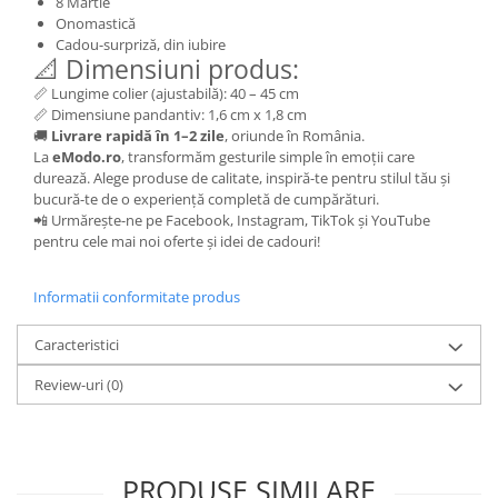
8 Martie
Onomastică
Cadou-surpriză, din iubire
📐 Dimensiuni produs:
📏 Lungime colier (ajustabilă): 40 – 45 cm
📏 Dimensiune pandantiv: 1,6 cm x 1,8 cm
🚚
Livrare rapidă în 1–2 zile
, oriunde în România.
La
eModo.ro
, transformăm gesturile simple în emoții care
durează. Alege produse de calitate, inspiră-te pentru stilul tău și
bucură-te de o experiență completă de cumpărături.
📲 Urmărește-ne pe Facebook, Instagram, TikTok și YouTube
pentru cele mai noi oferte și idei de cadouri!
Informatii conformitate produs
Caracteristici
Review-uri
(0)
PRODUSE SIMILARE