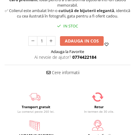
memorabil.
✅ Colierul este ambalat într-o
cutiuță de bijuterii elegantă
, identică
cu cea ilustrată în fotografii, gata pentru a fi oferit cadou.
IN STOC
ADAUGA IN COS
Adauga la Favorite
Ai nevoie de ajutor?
0774422184
Cere informatii
Transport gratuit
Retur
La comenzi peste 260 lei.
In termen de 30 zile.