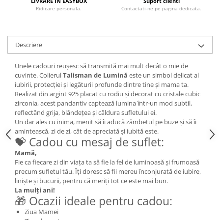
LIVRARE IN EASYBOX
Suport clienti
Ridicare personala.
Contactati-ne pe pagina dedicata.
Descriere
Unele cadouri reușesc să transmită mai mult decât o mie de
cuvinte. Colierul
Talisman de Lumină
este un simbol delicat al
iubirii, protecției și legăturii profunde dintre tine și mama ta.
Realizat din argint 925 placat cu rodiu și decorat cu cristale cubic
zirconia, acest pandantiv captează lumina într-un mod subtil,
reflectând grija, blândețea și căldura sufletului ei.
Un dar ales cu inima, menit să îi aducă zâmbetul pe buze și să îi
amintească, zi de zi, cât de apreciată și iubită este.
💝 Cadou cu mesaj de suflet:
Mamă,
Fie ca fiecare zi din viața ta să fie la fel de luminoasă și frumoasă
precum sufletul tău. Îți doresc să fii mereu înconjurată de iubire,
liniște și bucurii, pentru că meriți tot ce este mai bun.
La mulți ani!
🎁 Ocazii ideale pentru cadou:
Ziua Mamei