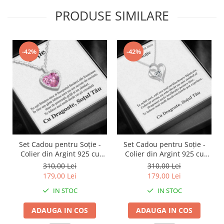
PRODUSE SIMILARE
-42%
-42%
Set Cadou pentru Soție -
Set Cadou pentru Soție -
Colier din Argint 925 cu
Colier din Argint 925 cu
Pandantiv Perla Roz, placat
Pandantiv Inima Eternă,
310,00 Lei
310,00 Lei
cu rodiu, în Cutie Elegantă
placat cu rodiu, în Cutie
179,00 Lei
179,00 Lei
cu Mesaj Emoționant
Elegantă cu Mesaj
IN STOC
IN STOC
Personalizat
ADAUGA IN COS
ADAUGA IN COS