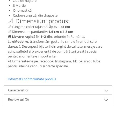
Ziua de naștere
8 Martie
Onomastică
Cadou-surpriză, din dragoste
📐 Dimensiuni produs:
📏 Lungime colier (ajustabilă):
40 – 45 cm
📏 Dimensiune pandantiv:
1,6 cm x 1,8 cm
🚚
Livrare rapidă în 1–2 zile
, oriunde în România.
La
eModo.ro
, transformăm gesturile simple în emoții care
durează. Descoperă bijuterii din argint de calitate, mesaje care
ating sufletul și o experiență de cumpărături creată special
pentru momentele importante.
📲 Urmărește-ne pe Facebook, Instagram, TikTok și YouTube
pentru idei de cadouri și oferte speciale.
Informatii conformitate produs
Caracteristici
Review-uri
(0)