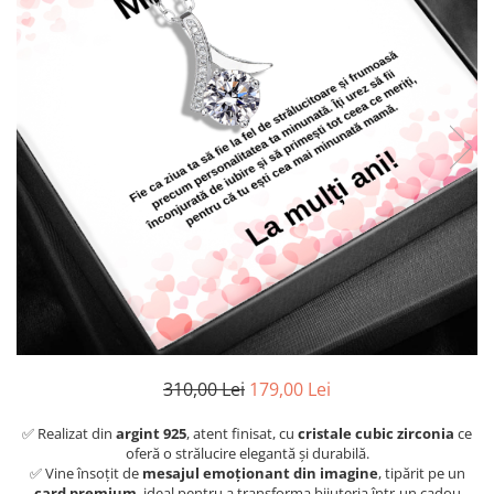
310,00 Lei
179,00 Lei
✅ Realizat din
argint 925
, atent finisat, cu
cristale cubic zirconia
ce
oferă o strălucire elegantă și durabilă.
✅ Vine însoțit de
mesajul emoționant din imagine
, tipărit pe un
card premium
, ideal pentru a transforma bijuteria într-un cadou