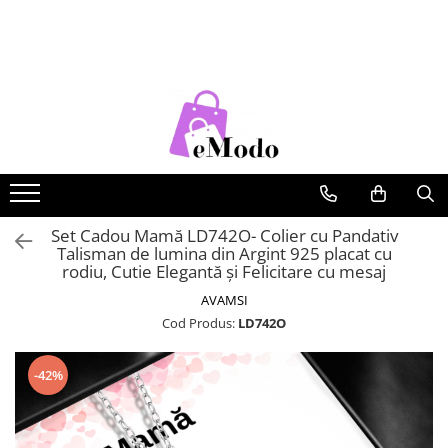
CADOURI
FEMEI
BARBATI
COPII
CADOU SOȚIE
PORTOFELE DAMA
CURELE BARBATI
RUCSACURI COPII
CADOU IUBITĂ
GENTI DAMA
GENTI BARBATI
CADOU MAMĂ
RUCSACURI DAMA
PORTOFELE BARBATI
CADOU FIICĂ
CURELE DAMA
RUCSACURI BARBATI
OCHELARI DE SOARE DAMA
OCHELARI DE SOARE BARBATI
Set Cadou Mamă LD742O- Colier cu Pandativ
Talisman de lumina din Argint 925 placat cu
BRATARI DAMA
BRATARI BARBATI
rodiu, Cutie Elegantă și Felicitare cu mesaj
BRETELE
AVAMSI
Cod Produs:
LD742O
CEASURI BARBATi
-42%