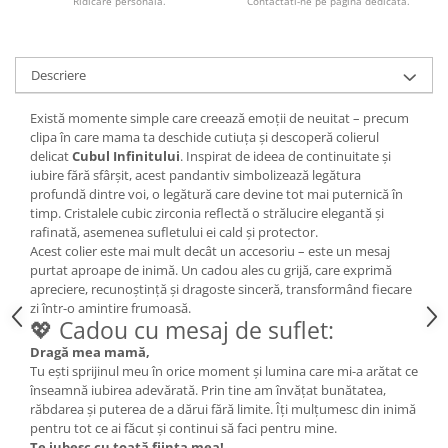
Ridicare personala.
Contactati-ne pe pagina dedicata.
Descriere
Există momente simple care creează emoții de neuitat – precum
clipa în care mama ta deschide cutiuța și descoperă colierul
delicat
Cubul Infinitului
. Inspirat de ideea de continuitate și
iubire fără sfârșit, acest pandantiv simbolizează legătura
profundă dintre voi, o legătură care devine tot mai puternică în
timp. Cristalele cubic zirconia reflectă o strălucire elegantă și
rafinată, asemenea sufletului ei cald și protector.
Acest colier este mai mult decât un accesoriu – este un mesaj
purtat aproape de inimă. Un cadou ales cu grijă, care exprimă
apreciere, recunoștință și dragoste sinceră, transformând fiecare
zi într-o amintire frumoasă.
💖 Cadou cu mesaj de suflet:
Dragă mea mamă,
Tu ești sprijinul meu în orice moment și lumina care mi-a arătat ce
înseamnă iubirea adevărată. Prin tine am învățat bunătatea,
răbdarea și puterea de a dărui fără limite. Îți mulțumesc din inimă
pentru tot ce ai făcut și continui să faci pentru mine.
Te iubesc cu toată ființa mea!