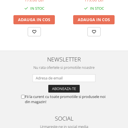
cu Mesaj Emoționant
Elegantă cu Mesaj
IN STOC
IN STOC
Personalizat
ADAUGA IN COS
ADAUGA IN COS
NEWSLETTER
Nu rata ofertele si promotiile noastre
Fii la curent cu toate promotiile si produsele noi
din magazin!
SOCIAL
Urmareste-ne in social media