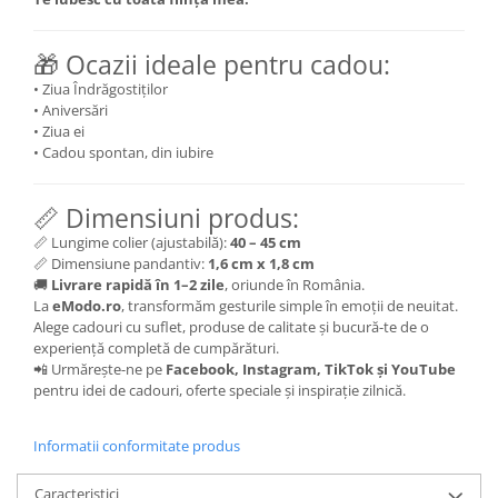
🎁 Ocazii ideale pentru cadou:
• Ziua Îndrăgostiților
• Aniversări
• Ziua ei
• Cadou spontan, din iubire
📏 Dimensiuni produs:
📏 Lungime colier (ajustabilă):
40 – 45 cm
📏 Dimensiune pandantiv:
1,6 cm x 1,8 cm
🚚
Livrare rapidă în 1–2 zile
, oriunde în România.
La
eModo.ro
, transformăm gesturile simple în emoții de neuitat.
Alege cadouri cu suflet, produse de calitate și bucură-te de o
experiență completă de cumpărături.
📲 Urmărește-ne pe
Facebook, Instagram, TikTok și YouTube
pentru idei de cadouri, oferte speciale și inspirație zilnică.
Informatii conformitate produs
Caracteristici