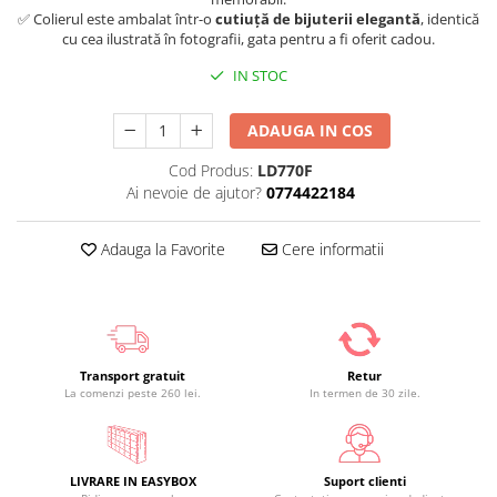
✅ Colierul este ambalat într-o
cutiuță de bijuterii elegantă
, identică
cu cea ilustrată în fotografii, gata pentru a fi oferit cadou.
IN STOC
ADAUGA IN COS
Cod Produs:
LD770F
Ai nevoie de ajutor?
0774422184
Adauga la Favorite
Cere informatii
Transport gratuit
Retur
La comenzi peste 260 lei.
In termen de 30 zile.
LIVRARE IN EASYBOX
Suport clienti