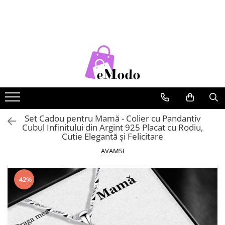
CADOURI
FEMEI
BARBATI
COPII
CADOU SOȚIE
PORTOFELE DAMA
CURELE BARBATI
RUCSACURI COPII
CADOU IUBITĂ
GENTI DAMA
GENTI BARBATI
CADOU MAMĂ
RUCSACURI DAMA
PORTOFELE BARBATI
CADOU FIICĂ
CURELE DAMA
RUCSACURI BARBATI
OCHELARI DE SOARE DAMA
OCHELARI DE SOARE BARBATI
Set Cadou pentru Mamă - Colier cu Pandantiv
Cubul Infinitului din Argint 925 Placat cu Rodiu,
BRATARI DAMA
BRATARI BARBATI
Cutie Elegantă și Felicitare
BRETELE
AVAMSI
CEASURI BARBATi
-42%