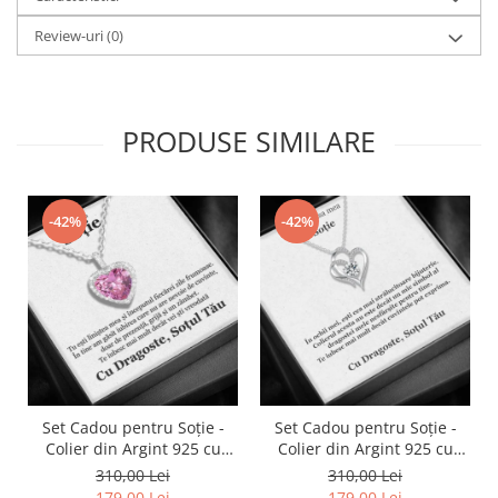
Review-uri
(0)
PRODUSE SIMILARE
-42%
-42%
Set Cadou pentru Soție -
Set Cadou pentru Soție -
Colier din Argint 925 cu
Colier din Argint 925 cu
Pandantiv Perla Roz, placat
Pandantiv Inima Eternă,
310,00 Lei
310,00 Lei
cu rodiu, în Cutie Elegantă
placat cu rodiu, în Cutie
179,00 Lei
179,00 Lei