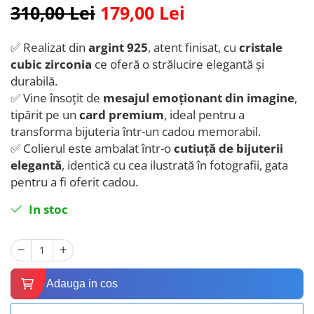
310,00 Lei
179,00 Lei
✅ Realizat din
argint 925
, atent finisat, cu
cristale
cubic zirconia
ce oferă o strălucire elegantă și
durabilă.
✅ Vine însoțit de
mesajul emoționant din imagine
,
tipărit pe un
card premium
, ideal pentru a
transforma bijuteria într-un cadou memorabil.
✅ Colierul este ambalat într-o
cutiuță de bijuterii
elegantă
, identică cu cea ilustrată în fotografii, gata
pentru a fi oferit cadou.
In stoc
Adauga in cos