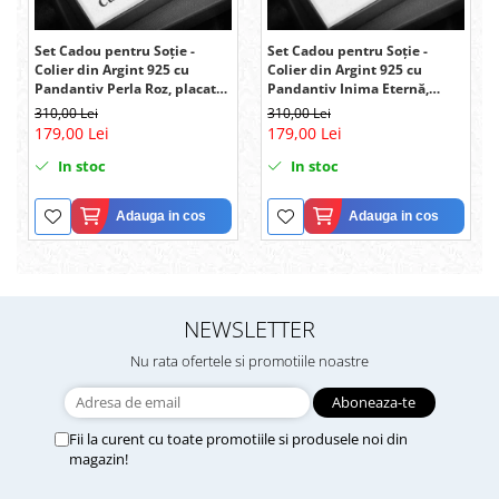
Set Cadou pentru Soție -
Set Cadou pentru Soție -
Colier din Argint 925 cu
Colier din Argint 925 cu
Pandantiv Perla Roz, placat
Pandantiv Inima Eternă,
cu rodiu, în Cutie Elegantă cu
placat cu rodiu, în Cutie
310,00 Lei
310,00 Lei
Mesaj Emoționant
Elegantă cu Mesaj
179,00 Lei
179,00 Lei
Personalizat
In stoc
In stoc
Adauga in cos
Adauga in cos
NEWSLETTER
Nu rata ofertele si promotiile noastre
Fii la curent cu toate promotiile si produsele noi din
magazin!