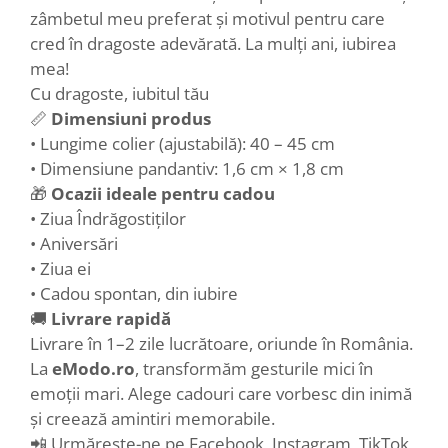
zâmbetul meu preferat și motivul pentru care
cred în dragoste adevărată. La mulți ani, iubirea
mea!
Cu dragoste, iubitul tău
📏
Dimensiuni produs
• Lungime colier (ajustabilă): 40 – 45 cm
• Dimensiune pandantiv: 1,6 cm × 1,8 cm
🎁
Ocazii ideale pentru cadou
• Ziua Îndrăgostiților
• Aniversări
• Ziua ei
• Cadou spontan, din iubire
🚚
Livrare rapidă
Livrare în 1–2 zile lucrătoare, oriunde în România.
La
eModo.ro
, transformăm gesturile mici în
emoții mari. Alege cadouri care vorbesc din inimă
și creează amintiri memorabile.
📲 Urmărește-ne pe Facebook, Instagram, TikTok