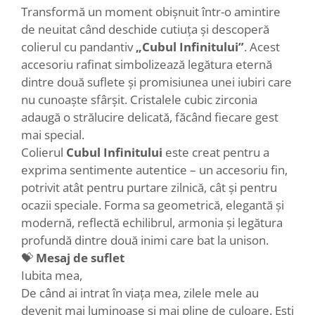
Transformă un moment obișnuit într-o amintire
de neuitat când deschide cutiuța și descoperă
colierul cu pandantiv
„Cubul Infinitului”
. Acest
accesoriu rafinat simbolizează legătura eternă
dintre două suflete și promisiunea unei iubiri care
nu cunoaște sfârșit. Cristalele cubic zirconia
adaugă o strălucire delicată, făcând fiecare gest
mai special.
Colierul
Cubul Infinitului
este creat pentru a
exprima sentimente autentice – un accesoriu fin,
potrivit atât pentru purtare zilnică, cât și pentru
ocazii speciale. Forma sa geometrică, elegantă și
modernă, reflectă echilibrul, armonia și legătura
profundă dintre două inimi care bat la unison.
💝
Mesaj de suflet
Iubita mea,
De când ai intrat în viața mea, zilele mele au
devenit mai luminoase și mai pline de culoare. Ești