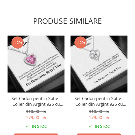
PRODUSE SIMILARE
-42%
-42%
Set Cadou pentru Soție -
Set Cadou pentru Soție -
Colier din Argint 925 cu
Colier din Argint 925 cu
Pandantiv Perla Roz, placat
Pandantiv Inima Eternă,
310,00 Lei
310,00 Lei
cu rodiu, în Cutie Elegantă
placat cu rodiu, în Cutie
179,00 Lei
179,00 Lei
cu Mesaj Emoționant
Elegantă cu Mesaj
IN STOC
IN STOC
Personalizat