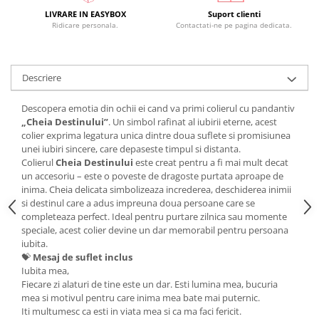
LIVRARE IN EASYBOX
Suport clienti
Ridicare personala.
Contactati-ne pe pagina dedicata.
Descriere
Descopera emotia din ochii ei cand va primi colierul cu pandantiv
„Cheia Destinului”
. Un simbol rafinat al iubirii eterne, acest
colier exprima legatura unica dintre doua suflete si promisiunea
unei iubiri sincere, care depaseste timpul si distanta.
Colierul
Cheia Destinului
este creat pentru a fi mai mult decat
un accesoriu – este o poveste de dragoste purtata aproape de
inima. Cheia delicata simbolizeaza increderea, deschiderea inimii
si destinul care a adus impreuna doua persoane care se
completeaza perfect. Ideal pentru purtare zilnica sau momente
speciale, acest colier devine un dar memorabil pentru persoana
iubita.
💝
Mesaj de suflet inclus
Iubita mea,
Fiecare zi alaturi de tine este un dar. Esti lumina mea, bucuria
mea si motivul pentru care inima mea bate mai puternic.
Iti multumesc ca esti in viata mea si ca ma faci fericit.