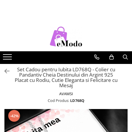
CADOURI
FEMEI
BARBATI
COPII
CADOU SOȚIE
PORTOFELE DAMA
CURELE BARBATI
RUCSACURI COPII
CADOU IUBITĂ
GENTI DAMA
GENTI BARBATI
CADOU MAMĂ
RUCSACURI DAMA
PORTOFELE BARBATI
CADOU FIICĂ
CURELE DAMA
RUCSACURI BARBATI
OCHELARI DE SOARE DAMA
OCHELARI DE SOARE BARBATI
Set Cadou pentru Iubita LD768Q - Colier cu
Pandantiv Cheia Destinului din Argint 925
BRATARI DAMA
BRATARI BARBATI
Placat cu Rodiu, Cutie Eleganta si Felicitare cu
Mesaj
BRETELE
AVAMSI
CEASURI BARBATi
Cod Produs:
LD768Q
-42%