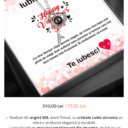
310,00 Lei
179,00 Lei
✅ Realizat din
argint 925
, atent finisat, cu
cristale cubic zirconia
ce
oferă o strălucire elegantă și durabilă.
✅ Vine însoțit de
mesajul emoționant din imagine
, tipărit pe un