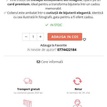
card premium
, ideal pentru a transforma bijuteria într-un cadou
memorabil.
✅ Colierul este ambalat într-o
cutiuță de bijuterii elegantă
, identică
cu cea ilustrată în fotografii, gata pentru a fi oferit cadou.
IN STOC
ADAUGA IN COS
Adauga la Favorite
Ai nevoie de ajutor?
0774422184
Cere informatii
Transport gratuit
Retur
La comenzi peste 260 lei.
In termen de 30 zile.