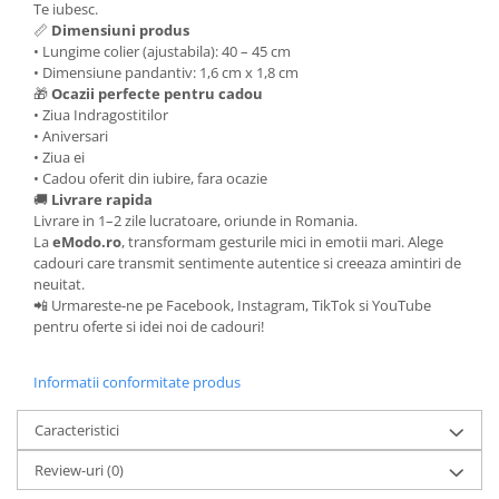
Te iubesc.
📏
Dimensiuni produs
• Lungime colier (ajustabila): 40 – 45 cm
• Dimensiune pandantiv: 1,6 cm x 1,8 cm
🎁
Ocazii perfecte pentru cadou
• Ziua Indragostitilor
• Aniversari
• Ziua ei
• Cadou oferit din iubire, fara ocazie
🚚
Livrare rapida
Livrare in 1–2 zile lucratoare, oriunde in Romania.
La
eModo.ro
, transformam gesturile mici in emotii mari. Alege
cadouri care transmit sentimente autentice si creeaza amintiri de
neuitat.
📲 Urmareste-ne pe Facebook, Instagram, TikTok si YouTube
pentru oferte si idei noi de cadouri!
Informatii conformitate produs
Caracteristici
Review-uri
(0)