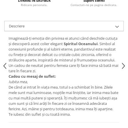
LIVRARE IN EASYBOX
Suport clienti
Ridicare personala.
Contactati-ne pe pagina dedicata.
Descriere
Imaginează-ți emoția din privirea ei atunci când deschide cutiuța
și descoperă acest colier elegant
Spiritul Oceanului
. Simbol al
conexiunii profunde și al iubirii eterne, pandantivul este realizat
cu finețe și decorat delicat cu cristale cubic zirconia, oferind o
strălucire aparte, inspirată de misterul și frumusețea oceanului.
Un cadou de neuitat pentru femeia care îți face inima să bată mai
tare în fiecare zi.
Cadou cu mesaj de suflet:
Iubita mea,
De când ai intrat în viața mea, totul s-a schimbat în bine. Zilele
mele sunt mai luminoase, nopțile mai liniștite, iar inima mea bate
cu mai multă putere și speranță. Îți mulțumesc că mă iubești așa
cum sunt și că îmi arăți în fiecare zi ce înseamnă adevărata
fericire. Azi, mâine și pentru totdeauna, inima mea îți aparține.
Te iubesc din suflet și cu toată inima.