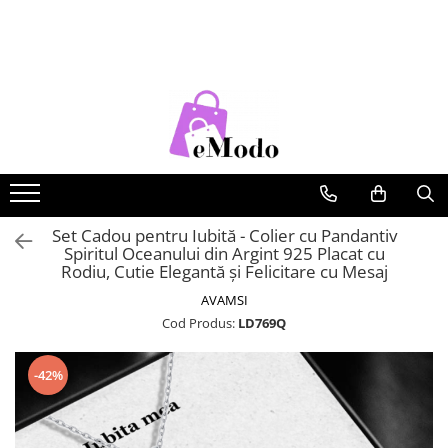
CADOURI
FEMEI
BARBATI
COPII
CADOU SOȚIE
PORTOFELE DAMA
CURELE BARBATI
RUCSACURI COPII
CADOU IUBITĂ
GENTI DAMA
GENTI BARBATI
CADOU MAMĂ
RUCSACURI DAMA
PORTOFELE BARBATI
CADOU FIICĂ
CURELE DAMA
RUCSACURI BARBATI
OCHELARI DE SOARE DAMA
OCHELARI DE SOARE BARBATI
Set Cadou pentru Iubită - Colier cu Pandantiv
Spiritul Oceanului din Argint 925 Placat cu
BRATARI DAMA
BRATARI BARBATI
Rodiu, Cutie Elegantă și Felicitare cu Mesaj
BRETELE
AVAMSI
Cod Produs:
LD769Q
CEASURI BARBATi
-42%