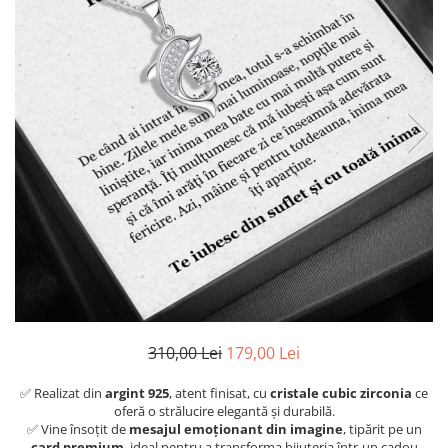
310,00 Lei
179,00 Lei
✅ Realizat din
argint 925
, atent finisat, cu
cristale cubic zirconia
ce
oferă o strălucire elegantă și durabilă.
✅ Vine însoțit de
mesajul emoționant din imagine
, tipărit pe un
card premium
, ideal pentru a transforma bijuteria într-un cadou