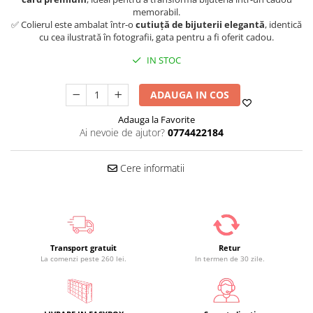
memorabil.
✅ Colierul este ambalat într-o
cutiuță de bijuterii elegantă
, identică
cu cea ilustrată în fotografii, gata pentru a fi oferit cadou.
IN STOC
ADAUGA IN COS
Adauga la Favorite
Ai nevoie de ajutor?
0774422184
Cere informatii
Transport gratuit
Retur
La comenzi peste 260 lei.
In termen de 30 zile.