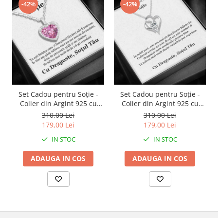
-42%
-42%
Set Cadou pentru Soție -
Set Cadou pentru Soție -
Colier din Argint 925 cu
Colier din Argint 925 cu
Pandantiv Perla Roz, placat
Pandantiv Inima Eternă,
310,00 Lei
310,00 Lei
cu rodiu, în Cutie Elegantă
placat cu rodiu, în Cutie
179,00 Lei
179,00 Lei
cu Mesaj Emoționant
Elegantă cu Mesaj
IN STOC
IN STOC
Personalizat
ADAUGA IN COS
ADAUGA IN COS