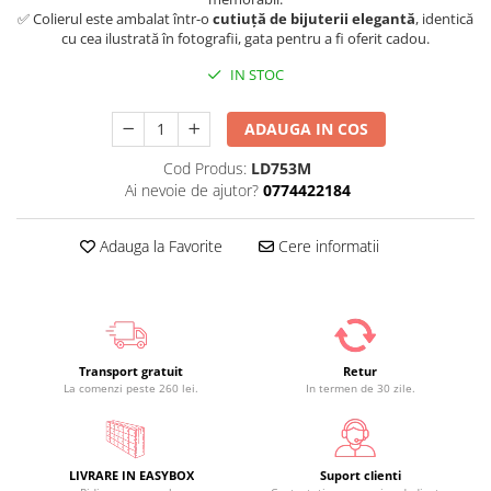
✅ Colierul este ambalat într-o
cutiuță de bijuterii elegantă
, identică
cu cea ilustrată în fotografii, gata pentru a fi oferit cadou.
IN STOC
ADAUGA IN COS
Cod Produs:
LD753M
Ai nevoie de ajutor?
0774422184
Adauga la Favorite
Cere informatii
Transport gratuit
Retur
La comenzi peste 260 lei.
In termen de 30 zile.
LIVRARE IN EASYBOX
Suport clienti