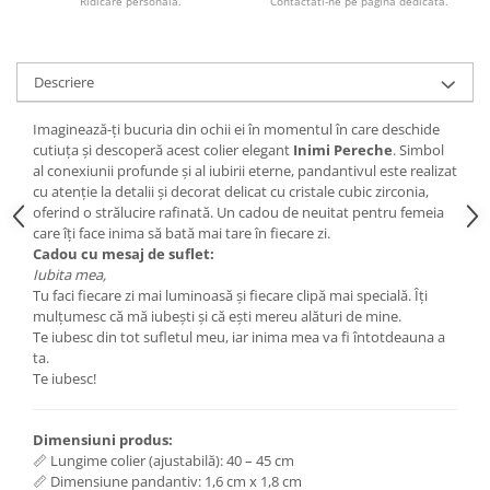
Ridicare personala.
Contactati-ne pe pagina dedicata.
Descriere
Imaginează-ți bucuria din ochii ei în momentul în care deschide
cutiuța și descoperă acest colier elegant
Inimi Pereche
. Simbol
al conexiunii profunde și al iubirii eterne, pandantivul este realizat
cu atenție la detalii și decorat delicat cu cristale cubic zirconia,
oferind o strălucire rafinată. Un cadou de neuitat pentru femeia
care îți face inima să bată mai tare în fiecare zi.
Cadou cu mesaj de suflet:
Iubita mea,
Tu faci fiecare zi mai luminoasă și fiecare clipă mai specială. Îți
mulțumesc că mă iubești și că ești mereu alături de mine.
Te iubesc din tot sufletul meu, iar inima mea va fi întotdeauna a
ta.
Te iubesc!
Dimensiuni produs:
📏 Lungime colier (ajustabilă): 40 – 45 cm
📏 Dimensiune pandantiv: 1,6 cm x 1,8 cm