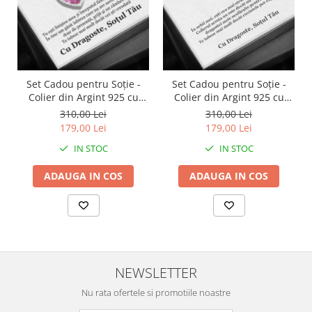
Set Cadou pentru Soție -
Set Cadou pentru Soție -
Colier din Argint 925 cu
Colier din Argint 925 cu
Pandantiv Perla Roz, placat
Pandantiv Inima Eternă,
310,00 Lei
310,00 Lei
cu rodiu, în Cutie Elegantă
placat cu rodiu, în Cutie
179,00 Lei
179,00 Lei
cu Mesaj Emoționant
Elegantă cu Mesaj
IN STOC
IN STOC
Personalizat
ADAUGA IN COS
ADAUGA IN COS
NEWSLETTER
Nu rata ofertele si promotiile noastre