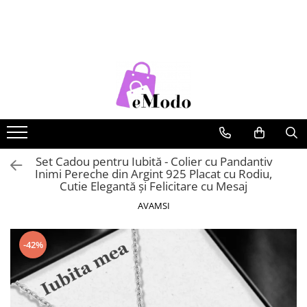
CADOURI
FEMEI
BARBATI
COPII
CADOU SOȚIE
PORTOFELE DAMA
CURELE BARBATI
RUCSACURI COPII
CADOU IUBITĂ
GENTI DAMA
GENTI BARBATI
CADOU MAMĂ
RUCSACURI DAMA
PORTOFELE BARBATI
CADOU FIICĂ
CURELE DAMA
RUCSACURI BARBATI
OCHELARI DE SOARE DAMA
OCHELARI DE SOARE BARBATI
Set Cadou pentru Iubită - Colier cu Pandantiv
Inimi Pereche din Argint 925 Placat cu Rodiu,
BRATARI DAMA
BRATARI BARBATI
Cutie Elegantă și Felicitare cu Mesaj
BRETELE
AVAMSI
CEASURI BARBATi
-42%