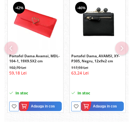
-42%
-46%
Portofel Dama Avamsi, MDL-
Portofel Dama, AVAMSI, XY-
104-1, 19X9.5X2 cm
P305, Negru, 12x9x2 cm
102,70 Lei
117,93 Lei
59,18 Lei
63,24 Lei
In stoc
In stoc
Adauga in cos
Adauga in cos