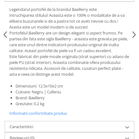
Legendarul portofel de la brandul Baellerry este
intruchiparea stilului! Aceasta este o 100% o modalitate de a va
elibera buzunarele si de a pastra tot ce aveti nevoie cu dvs.!
Acesta este un model modern si de succes!
Portofelul Baellerry are un design elegant si aspect frumos. Pe
partea din fata este sigla Baellerry - aceasta este gravata pe piele,
care este unul dintre indicatorii produsului original de inalta
calitate. Aceast portofel de piele va fi un cadou excelent.
Este fabricat din piele moale originala (strat superior) cu adaos de
piele PU (strat interior). Aceasta combinatie ofera produsului
rezistenta ridicata. Accesorii de calitate, cusaturi perfect plate -
asta e ceea ce distinge acest model.
Dimensiuni: 12.5x10x2 cm
Culoare: Negru | Cafeniu
Brand: Baellerry
Greutate: 0.2 kg
Informatii conformitate produs
Caracteristici
Review-uri
(0)