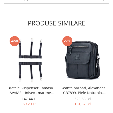
PRODUSE SIMILARE
-60%
-50%
Bretele Suspensor Camasa
Geanta barbati, Alexander
AVAMSI Unisex , marime
GB7899, Piele Naturala,
universala, Clips, Negru
Negru, 21x17x8 cm
147,44 Lei
325,38 Lei
59,20 Lei
161,67 Lei