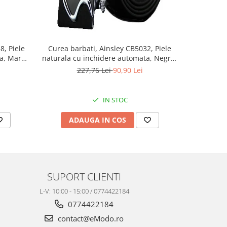
, Piele
Curea barbati, Ainsley CB5032, Piele
Geanta ba
a, Maro,
naturala cu inchidere automata, Negru,
Natur
3.5x125cm
227,76 Lei
90,90 Lei
4
IN STOC
ADAUGA IN COS
AD
SUPORT CLIENTI
L-V: 10:00 - 15:00 / 0774422184
0774422184
contact@eModo.ro