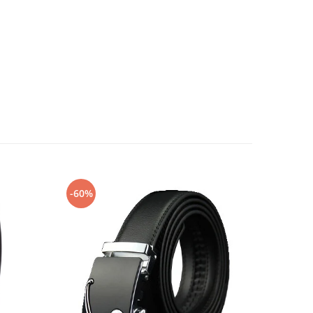
-60%
-58%