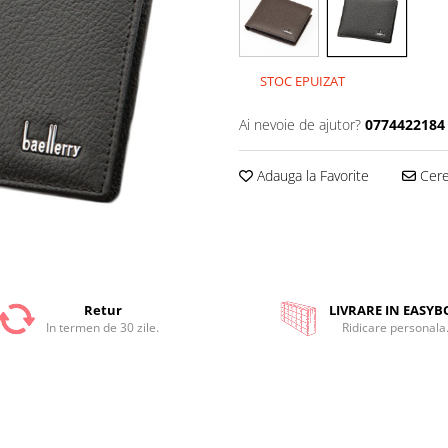
STOC EPUIZAT
Ai nevoie de ajutor?
0774422184
Adauga la Favorite
Cere 
Retur
LIVRARE IN EASYB
In termen de 30 zile.
Ridicare personala