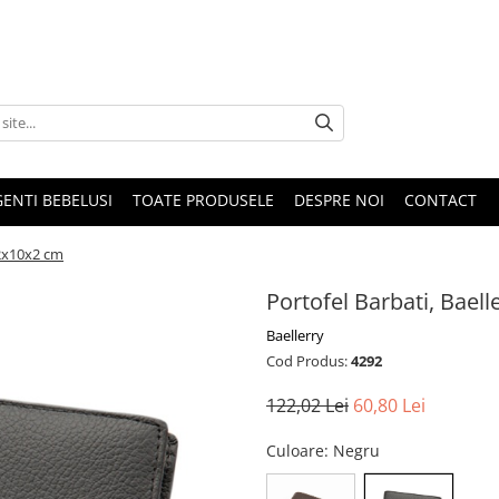
GENTI BEBELUSI
TOATE PRODUSELE
DESPRE NOI
CONTACT
12x10x2 cm
Portofel Barbati, Bael
Baellerry
Cod Produs:
4292
122,02 Lei
60,80 Lei
Culoare
: Negru