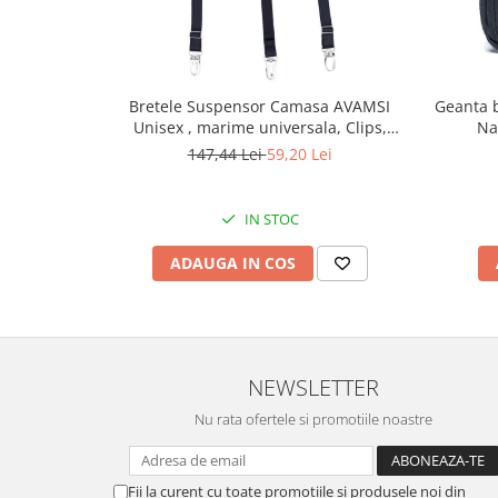
Bretele Suspensor Camasa AVAMSI
Geanta b
Unisex , marime universala, Clips,
Na
Negru
147,44 Lei
59,20 Lei
IN STOC
ADAUGA IN COS
NEWSLETTER
Nu rata ofertele si promotiile noastre
Fii la curent cu toate promotiile si produsele noi din