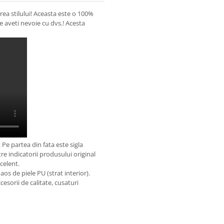
rea stilului! Aceasta este o 100%
e aveti nevoie cu dvs.! Acesta
 Pe partea din fata este sigla
tre indicatorii produsului original
celent.
aos de piele PU (strat interior).
esorii de calitate, cusaturi