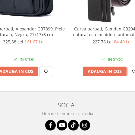
arbati, Alexander GB7899, Piele
Curea barbati, Camden CB2948
turala, Negru, 21x17x8 cm
naturala cu inchidere automat
3.5x125cm
325,38 Lei
161,67 Lei
227,76 Lei
84,40 Lei
IN STOC
IN STOC
ADAUGA IN COS
ADAUGA IN COS
SOCIAL
Urmareste-ne in social media